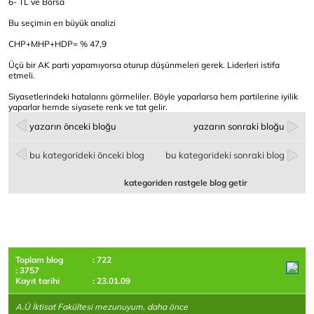
6- TL ve Borsa
Bu seçimin en büyük analizi
CHP+MHP+HDP= % 47,9
Üçü bir AK parti yapamıyorsa oturup düşünmeleri gerek. Liderleri istifa
etmeli.
Siyasetlerindeki hatalarını görmeliler. Böyle yaparlarsa hem partilerine iyilik
yaparlar hemde siyasete renk ve tat gelir.
yazarın önceki bloğu
yazarın sonraki bloğu
bu kategorideki önceki blog
bu kategorideki sonraki blog
kategoriden rastgele blog getir
Toplam blog
: 722
: 3757
Kayıt tarihi
: 23.01.09
A.Ü İktisat Fakültesi mezunuyum, daha önce