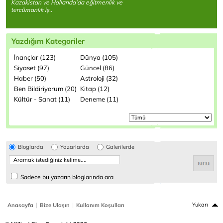
Kazakistan ve Hollanda'da eğitmenlik ve
tercümanlık iş..
Yazdığım Kategoriler
İnançlar (123)
Dünya (105)
Siyaset (97)
Güncel (86)
Haber (50)
Astroloji (32)
Ben Bildiriyorum (20)
Kitap (12)
Kültür - Sanat (11)
Deneme (11)
Bloglarda
Yazarlarda
Galerilerde
Sadece bu yazarın bloglarında ara
|
|
Yukarı
Anasayfa
Bize Ulaşın
Kullanım Koşulları