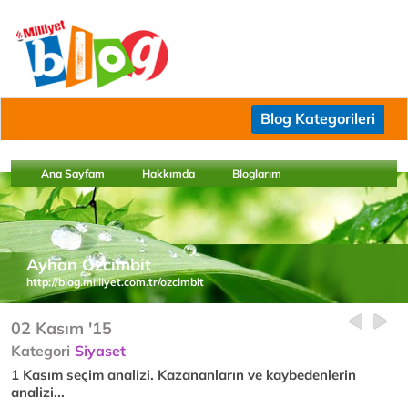
Blog Kategorileri
Ana Sayfam
Hakkımda
Bloglarım
Ayhan Özcimbit
http://blog.milliyet.com.tr/ozcimbit
02 Kasım '15
Kategori
Siyaset
1 Kasım seçim analizi. Kazananların ve kaybedenlerin
analizi...