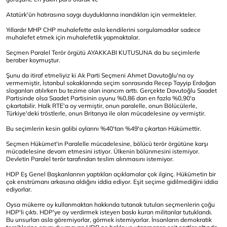
Atatürk'ün hatırasına saygı duyduklarına inandıkları için vermekteler.
Yıllardır MHP CHP muhalefette asla kendilerini sorgulamadılar sadece
muhalefet etmek için muhalefetlik yapmaktalar.
Seçmen Paralel Terör örgütü AYAKKABI KUTUSUNA da bu seçimlerle
beraber koymuştur.
Şunu da itiraf etmeliyiz ki Ak Parti Seçmeni Ahmet Davutoğlu'na oy
vermemiştir, İstanbul sokaklarında seçim sonrasında Recep Tayyip Erdoğan
sloganları atılırken bu tezime olan inancım arttı. Gerçekte Davutoğlu Saadet
Partisinde olsa Saadet Partisinin oyunu %0,86 dan en fazla %0,90'a
çıkartabilir. Halk RTE'a oy vermiştir, onun paralelle, onun Bölücülerle,
Türkiye'deki tröstlerle, onun Britanya ile olan mücadelesine oy vermiştir.
Bu seçimlerin kesin galibi oylarını %40'tan %49'a çıkartan Hükümettir.
Seçmen Hükümet'in Paralelle mücadelesine, bölücü terör örgütüne karşı
mücadelesine devam etmesini istiyor. Ülkenin bölünmesini istemiyor.
Devletin Paralel terör tarafından teslim alınmasını istemiyor.
HDP Eş Genel Başkanlarının yaptıkları açıklamalar çok ilginç. Hükümetin bir
çok enstrümanı arkasına aldığını iddia ediyor. Eşit seçime gidilmediğini iddia
ediyorlar.
Oysa mükerre oy kullanmaktan hakkında tutanak tutulan seçmenlerin çoğu
HDP'li çıktı. HDP'ye oy verdirmek isteyen baskı kuran militanlar tutuklandı.
Bu unsurları asla göremiyorlar, görmek istemiyorlar. İnsanların demokratik