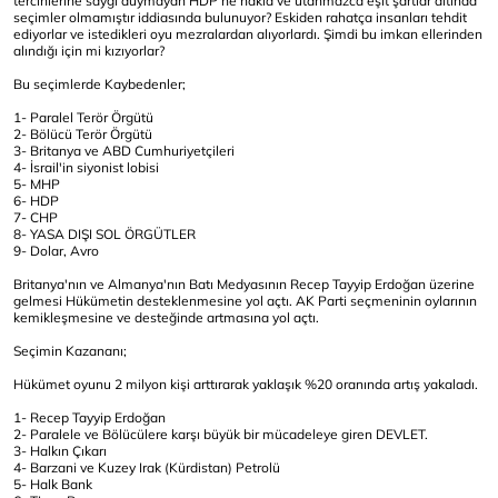
tercihlerine saygı duymayan HDP ne hakla ve utanmazca eşit şartlar altında
seçimler olmamıştır iddiasında bulunuyor? Eskiden rahatça insanları tehdit
ediyorlar ve istedikleri oyu mezralardan alıyorlardı. Şimdi bu imkan ellerinden
alındığı için mi kızıyorlar?
Bu seçimlerde Kaybedenler;
1- Paralel Terör Örgütü
2- Bölücü Terör Örgütü
3- Britanya ve ABD Cumhuriyetçileri
4- İsrail'in siyonist lobisi
5- MHP
6- HDP
7- CHP
8- YASA DIŞI SOL ÖRGÜTLER
9- Dolar, Avro
Britanya'nın ve Almanya'nın Batı Medyasının Recep Tayyip Erdoğan üzerine
gelmesi Hükümetin desteklenmesine yol açtı. AK Parti seçmeninin oylarının
kemikleşmesine ve desteğinde artmasına yol açtı.
Seçimin Kazananı;
Hükümet oyunu 2 milyon kişi arttırarak yaklaşık %20 oranında artış yakaladı.
1- Recep Tayyip Erdoğan
2- Paralele ve Bölücülere karşı büyük bir mücadeleye giren DEVLET.
3- Halkın Çıkarı
4- Barzani ve Kuzey Irak (Kürdistan) Petrolü
5- Halk Bank