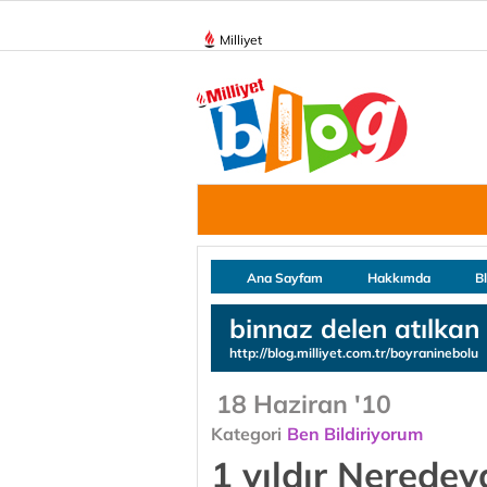
Milliyet
Ana Sayfam
Hakkımda
B
binnaz delen atılkan
http://blog.milliyet.com.tr/boyraninebolu
18 Haziran '10
Kategori
Ben Bildiriyorum
1 yıldır Nerede