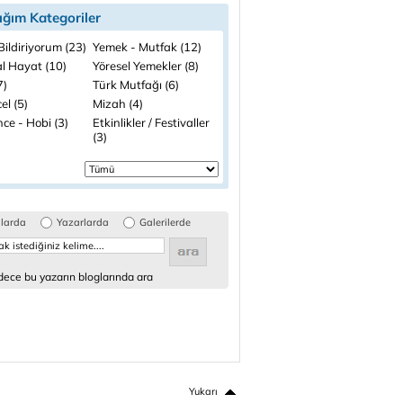
ığım Kategoriler
ildiriyorum (23)
Yemek - Mutfak (12)
l Hayat (10)
Yöresel Yemekler (8)
7)
Türk Mutfağı (6)
el (5)
Mizah (4)
ce - Hobi (3)
Etkinlikler / Festivaller
(3)
glarda
Yazarlarda
Galerilerde
ece bu yazarın bloglarında ara
Yukarı