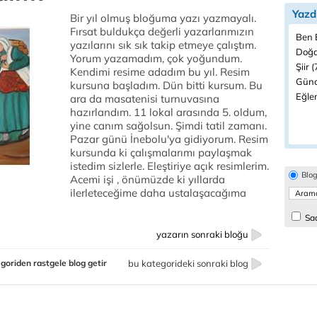
Yazd
Bir yıl olmuş bloğuma yazı yazmayalı.
Fırsat buldukça değerli yazarlarımızın
Ben B
yazılarını sık sık takip etmeye çalıştım.
Doğa
Yorum yazamadım, çok yoğundum.
Şiir (
Kendimi resime adadım bu yıl. Resim
Günc
kursuna başladım. Dün bitti kursum. Bu
Eğlen
ara da masatenisi turnuvasına
hazırlandım. 11 lokal arasında 5. oldum,
yine canım sağolsun. Şimdi tatil zamanı.
Pazar günü İnebolu'ya gidiyorum. Resim
kursunda ki çalışmalarımı paylaşmak
istedim sizlerle. Eleştiriye açık resimlerim.
Blo
Acemi işi , önümüzde ki yıllarda
ilerleteceğime daha ustalaşacağıma
Sad
yazarın sonraki bloğu
goriden rastgele blog getir
bu kategorideki sonraki blog