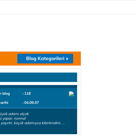
Blog Kategorileri
m blog
: 118
tarihi
: 04.09.07
büyük adamı alçak
ü yapar, normal
aşırtır, küçük adamıysa kibirlendirir.. ..