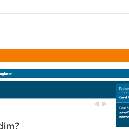
loglarım
Topla
: 3309
Kayıt 
Bilgi 
gönüll
adamı ş
ydim?