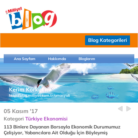
Blog Kategorileri
Ana Sayfam
Hakkımda
Bloglarım
Kerim Korkut
http://blog.milliyet.com.tr/amasyali
05 Kasım '17
Kategori
Türkiye Ekonomisi
113 Binlere Dayanan Borsayla Ekonomik Durumumuz
Çelişiyor, Yabancılara Ait Olduğu İçin Böyleymiş