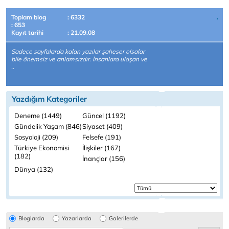
Toplam blog
: 6332
: 653
Kayıt tarihi
: 21.09.08
Sadece sayfalarda kalan yazılar şaheser olsalar
bile önemsiz ve anlamsızdır. İnsanlara ulaşan ve
..
Yazdığım Kategoriler
Deneme (1449)
Güncel (1192)
Gündelik Yaşam (846)
Siyaset (409)
Sosyoloji (209)
Felsefe (191)
Türkiye Ekonomisi
İlişkiler (167)
(182)
İnançlar (156)
Dünya (132)
Bloglarda
Yazarlarda
Galerilerde