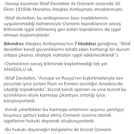
-Savaşı kazanan İtilaf Devletleri ile Osmanlı arasında 30
Ekim 1918’de Mondros Ateşkes Antlaşması imzalanmıştır.
-İtilaf devletleri, bu antlaşmanın bazı maddelerinin
uygulanmadığı bahanesiyle Osmanlı topraklarının savaş
bitiminde işgal edilmemiş geri kalan topraklarını da işgal
etmeye başlamışlardır.
(Mondros
Ateşkes Antlaşması'nın
7
.
Maddesi
gereğince, “İtilaf
devletleri kendi güvenliklerini tehdit eden herhangi bir durum
ortaya çıkarsa, stratejik noktaları işgal edebileceklerdi”.)
-Osmanlının savaş bitiminde kaybetmediği tek yer
ANADOLU idi.
-İtilaf Devletleri, “Avrupa ve Rusya’nın kışkırtmalarıyla son
yüzyılda iyice azıtan Rum ve Ermeni azınlığın Anadolu’da
istediği topraklarda”, bizzat kendi ajanları ve yine bizzat bu
azınlıkların eliyle karmaşa çıkartıyor, ortalığı iyice
karıştırıyorlardı.
-Kendi çıkarttıkları bu karmaşa ortamının suçunu; yenilgiyi
koşulsuz şartsız kabul etmiş Osmanlı üzerine atarak
işgallerine hukuki dayanak oluşturuyorlardı.
-Bu hukuki dayanağın belgelerini de bizzat Osmanlı