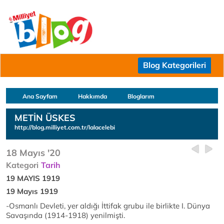
Blog Kategorileri
Ana Sayfam
Hakkımda
Bloglarım
METİN ÜSKES
http://blog.milliyet.com.tr/lalacelebi
18 Mayıs '20
Kategori
Tarih
19 MAYIS 1919
19 Mayıs 1919
-Osmanlı Devleti, yer aldığı İttifak grubu ile birlikte I. Dünya
Savaşında (1914-1918) yenilmişti.