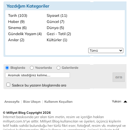
Yazdığım Kategoriler
Tarih (103)
Siyaset (11)
Haber (9)
Güncel (7)
Sinema (6)
Dünya (5)
Gündelik Yaşam (4)
Gezi - Tatil (2)
Anılar (2)
Kültürler (1)
Bloglarda
Yazarlarda
Galerilerde
Sadece bu yazarın bloglarında ara
|
|
Yukarı
Anasayfa
Bize Ulaşın
Kullanım Koşulları
© Milliyet Blog Copyright 2026
İnternet baskısında yer alan tüm metin, resim ve içeriğin hakları
milliyet.com.tr'ye aittir. Milliyet Blog kullanıcıları ve üyeleri, üçüncü kişilerin
telif hakkı sahibi bulunduğu her türlü fikri eser, fotoğraf, resim vb. materyal ve
ürünleri kullanamazlar. Blog kullanıcı ve yazarlarının, üçüncü kişilerin telif