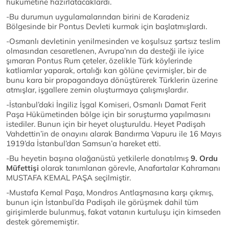
hükümetine hazırlatacaklardı.
-Bu durumun uygulamalarından birini de Karadeniz
Bölgesinde bir Pontus Devleti kurmak için başlatmışlardı.
-Osmanlı devletinin yenilmesinden ve koşulsuz şartsız teslim
olmasından cesaretlenen, Avrupa’nın da desteği ile iyice
şımaran Pontus Rum çeteler, özelikle Türk köylerinde
katliamlar yaparak, ortalığı kan gölüne çevirmişler, bir de
bunu kara bir propagandaya dönüştürerek Türklerin üzerine
atmışlar, işgallere zemin oluşturmaya çalışmışlardır.
-İstanbul’daki İngiliz İşgal Komiseri, Osmanlı Damat Ferit
Paşa Hükümetinden bölge için bir soruşturma yapılmasını
istediler. Bunun için bir heyet oluşturuldu. Heyet Padişah
Vahdettin’in de onayını alarak Bandırma Vapuru ile 16 Mayıs
1919’da İstanbul’dan Samsun’a hareket etti.
-Bu heyetin başına olağanüstü yetkilerle donatılmış
9. Ordu
Müfettişi
olarak tanımlanan görevle, Anafartalar Kahramanı
MUSTAFA KEMAL PAŞA seçilmiştir.
-Mustafa Kemal Paşa, Mondros Antlaşmasına karşı çıkmış,
bunun için İstanbul’da Padişah ile görüşmek dahil tüm
girişimlerde bulunmuş, fakat vatanın kurtuluşu için kimseden
destek görememiştir.