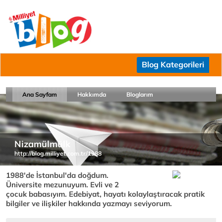
Blog Kategorileri
Ana Sayfam
Hakkımda
Bloglarım
Nizamülmülk
http://blog.milliyet.com.tr/1988
1988'de İstanbul'da doğdum.
Üniversite mezunuyum. Evli ve 2
çocuk babasıyım. Edebiyat, hayatı kolaylaştıracak pratik
bilgiler ve ilişkiler hakkında yazmayı seviyorum.