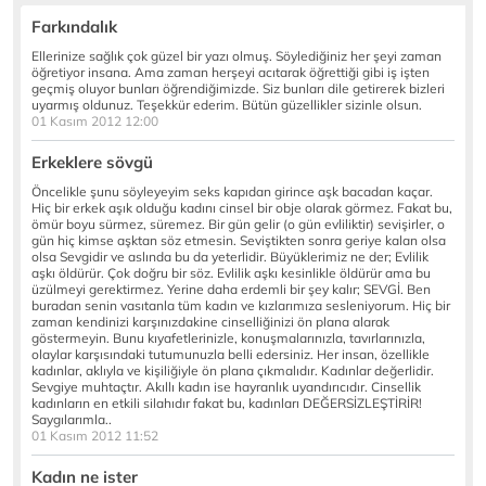
Farkındalık
Ellerinize sağlık çok güzel bir yazı olmuş. Söylediğiniz her şeyi zaman
öğretiyor insana. Ama zaman herşeyi acıtarak öğrettiği gibi iş işten
geçmiş oluyor bunları öğrendiğimizde. Siz bunları dile getirerek bizleri
uyarmış oldunuz. Teşekkür ederim. Bütün güzellikler sizinle olsun.
01 Kasım 2012 12:00
Erkeklere sövgü
Öncelikle şunu söyleyeyim seks kapıdan girince aşk bacadan kaçar.
Hiç bir erkek aşık olduğu kadını cinsel bir obje olarak görmez. Fakat bu,
ömür boyu sürmez, süremez. Bir gün gelir (o gün evliliktir) sevişirler, o
gün hiç kimse aşktan söz etmesin. Seviştikten sonra geriye kalan olsa
olsa Sevgidir ve aslında bu da yeterlidir. Büyüklerimiz ne der; Evlilik
aşkı öldürür. Çok doğru bir söz. Evlilik aşkı kesinlikle öldürür ama bu
üzülmeyi gerektirmez. Yerine daha erdemli bir şey kalır; SEVGİ. Ben
buradan senin vasıtanla tüm kadın ve kızlarımıza sesleniyorum. Hiç bir
zaman kendinizi karşınızdakine cinselliğinizi ön plana alarak
göstermeyin. Bunu kıyafetlerinizle, konuşmalarınızla, tavırlarınızla,
olaylar karşısındaki tutumunuzla belli edersiniz. Her insan, özellikle
kadınlar, aklıyla ve kişiliğiyle ön plana çıkmalıdır. Kadınlar değerlidir.
Sevgiye muhtaçtır. Akıllı kadın ise hayranlık uyandırıcıdır. Cinsellik
kadınların en etkili silahıdır fakat bu, kadınları DEĞERSİZLEŞTİRİR!
Saygılarımla..
01 Kasım 2012 11:52
Kadın ne ister