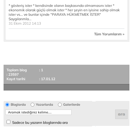
* gösteriş ister * kendisinde olanın başkasında olmamasını ister *
ekonomik olarak güçlü olmak ister * her şeyin en iyisine sahip olmak
ister vs... ve bunlar içinde "PARAYA HÜKMETMEK İSTER"
Saygılarımla...
31 Ekim 2012 14:13
Tüm Yorumlarım »
Toplam blog
: 1
: 23597
Kayıt tarihi
: 17.01.12
Bloglarda
Yazarlarda
Galerilerde
Sadece bu yazarın bloglarında ara