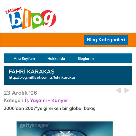
Blog Kategorileri
Ana Sayfam
Hakkımda
Bloglarım
FAHRİ KARAKAŞ
http://blog.milliyet.com.tr/fahrikarakas
23 Aralık '06
Kategori
İş Yaşamı - Kariyer
2006'dan 2007'ye girerken bir global bakış