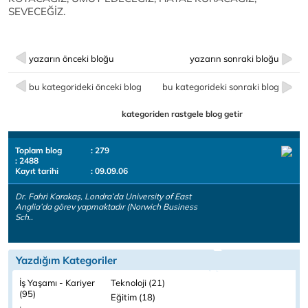
SEVECEĞİZ.
yazarın önceki bloğu
yazarın sonraki bloğu
bu kategorideki önceki blog
bu kategorideki sonraki blog
kategoriden rastgele blog getir
Toplam blog
: 279
: 2488
Kayıt tarihi
: 09.09.06
Dr. Fahri Karakaş, Londra’da University of East
Anglia’da görev yapmaktadır (Norwich Business
Sch..
Yazdığım Kategoriler
İş Yaşamı - Kariyer
Teknoloji (21)
(95)
Eğitim (18)