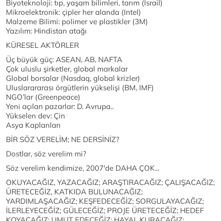
Biyoteknoloji: tıp, yaşam bilimleri, tarım (İsrail)
Mikroelektronik: çipler her alanda (Intel)
Malzeme Bilimi: polimer ve plastikler (3M)
Yazılım: Hindistan atağı
KÜRESEL AKTÖRLER
Üç büyük güç: ASEAN, AB, NAFTA
Çok uluslu şirketler, global markalar
Global borsalar (Nasdaq, global krizler)
Uluslarararası örgütlerin yükselişi (BM, IMF)
NGO’lar (Greenpeace)
Yeni açılan pazarlar: D. Avrupa..
Yükselen dev: Çin
Asya Kaplanları
BİR SÖZ VERELİM; NE DERSİNİZ?
Dostlar, söz verelim mi?
Söz verelim kendimize, 2007'de DAHA ÇOK...
OKUYACAĞIZ, YAZACAĞIZ; ARAŞTIRACAĞIZ; ÇALIŞACAĞIZ;
ÜRETECEĞİZ, KATKIDA BULUNACAĞIZ;
YARDIMLAŞACAĞIZ; KEŞFEDECEĞİZ; SORGULAYACAĞIZ;
İLERLEYECEĞİZ; GÜLECEĞİZ; PROJE ÜRETECEĞİZ; HEDEF
KOYACAĞIZ; UMUT EDECEĞİZ; HAYAL KURACAĞIZ;