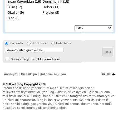
İnsan Kaynakları (16)
Danışmanlık (15)
Bilim (12)
Haber (11)
Okullar (9)
Projeler (8)
Blog (6)
Bloglarda
Yazarlarda
Galerilerde
Sadece bu yazarın bloglarında ara
|
|
Yukarı
Anasayfa
Bize Ulaşın
Kullanım Koşulları
© Milliyet Blog Copyright 2026
İnternet baskısında yer alan tüm metin, resim ve içeriğin hakları
milliyet.com.tr'ye aittir. Milliyet Blog kullanıcıları ve üyeleri, üçüncü kişilerin
telif hakkı sahibi bulunduğu her türlü fikri eser, fotoğraf, resim vb. materyal ve
ürünleri kullanamazlar. Blog kullanıcı ve yazarlarının, üçüncü kişilerin telif
hakkı sahibi olduğu yazı, resim vb. ürünleri kullanması durumunda, her türlü
hukuki ve cezai sorumluluk kendilerine aittir.