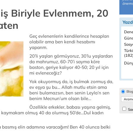
önemsi
ş Biriyle Evlenmem, 20
aten
Yazd
Dene
Geç evlenenlerin kendilerince hesapları
Günd
olabilir ama ben kendi hesabımı
Sosyo
yaparım.
Türk
(182
20’li yaşları görmüyoruz, 30’lu yaşlardan
da mahrumuz, 60-70’i sayma köre
Düny
baston, geriye kalıyor 40-50; 20 yıl için
mi evleneceğiz?
Yok okuyormuş da, iş bulmak zormuş da,
ev eşya şu bu… Allah mutlu etsin ama
Blo
beni bulamazsın, ben senin Leyla’n sen
benim Mecnun’um olsan bile…
Özellikle erkekler, babası yaşına gelmiş,
Sad
ali kaymakam olmuş 40 da olurmuş 50’de…Dul kadın
a basmış elin adamına varacağım! Ben 40 olunca belki