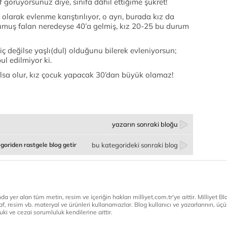
f görüyorsunuz diye, sınıfa dâhil ettiğime şükret!
ı olarak evlenme karıştırılıyor, o ayrı, burada kız da
umuş falan neredeyse 40’a gelmiş, kız 20-25 bu durum
ç değilse yaşlı(dul) olduğunu bilerek evleniyorsun;
ul edilmiyor ki.
olsa olur, kız çocuk yapacak 30’dan büyük olamaz!
yazarın sonraki bloğu
goriden rastgele blog getir
bu kategorideki sonraki blog
a yer alan tüm metin, resim ve içeriğin hakları milliyet.com.tr'ye aittir. Milliyet Blog
af, resim vb. materyal ve ürünleri kullanamazlar. Blog kullanıcı ve yazarlarının, üçün
ki ve cezai sorumluluk kendilerine aittir.