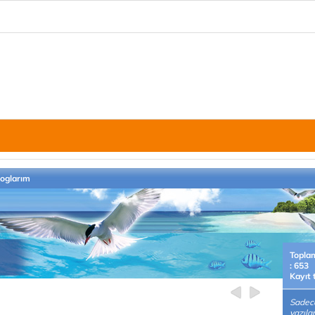
loglarım
Topla
: 653
Kayıt 
Sadece
yazıla