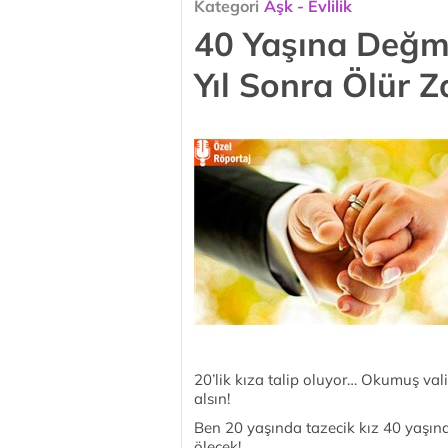
Kategori
Aşk - Evlilik
40 Yaşına Değmi
Yıl Sonra Ölür Z
20’lik kıza talip oluyor… Okumuş v
alsın!
Ben 20 yaşında tazecik kız 40 yaşın
ölecek!