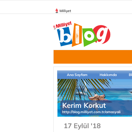
Milliyet
Ana Sayfam
Hakkımda
B
Kerim Korkut
http://blog.milliyet.com.tr/amasyali
17 Eylül '18