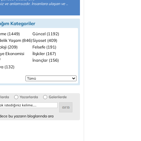
z ve anlamsızdır. İnsanlara ulaşan ve ..
ığım Kategoriler
me (1449)
Güncel (1192)
elik Yaşam (846)
Siyaset (409)
loji (209)
Felsefe (191)
iye Ekonomisi
İlişkiler (167)
)
İnançlar (156)
a (132)
glarda
Yazarlarda
Galerilerde
ece bu yazarın bloglarında ara