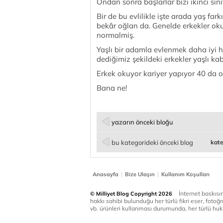
Ondan sonra başlarlar bizi ikinci sını
Bir de bu evlilikle işte arada yaş fark
bekâr oğlan da. Genelde erkekler ok
normalmiş.
Yaşlı bir adamla evlenmek daha iyi hi
dediğimiz şekildeki erkekler yaşlı kab
Erkek okuyor kariyer yapıyor 40 da 
Bana ne!
yazarın önceki bloğu
bu kategorideki önceki blog
kate
|
|
Anasayfa
Bize Ulaşın
Kullanım Koşulları
İnternet baskısınd
© Milliyet Blog Copyright 2026
hakkı sahibi bulunduğu her türlü fikri eser, fotoğr
vb. ürünleri kullanması durumunda, her türlü huku