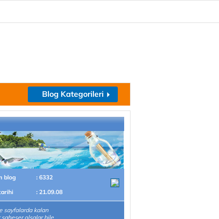
Blog Kategorileri
m blog
: 6332
tarihi
: 21.09.08
 sayfalarda kalan
r şaheser olsalar bile