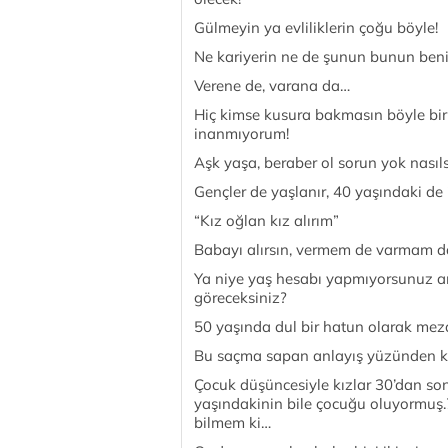
Gülmeyin ya evliliklerin çoğu böyle!
Ne kariyerin ne de şunun bunun beni 
Verene de, varana da…
Hiç kimse kusura bakmasın böyle bir e
inanmıyorum!
Aşk yaşa, beraber ol sorun yok nasıls
Gençler de yaşlanır, 40 yaşındaki de 
“Kız oğlan kız alırım”
Babayı alırsın, vermem de varmam 
Ya niye yaş hesabı yapmıyorsunuz an
göreceksiniz?
50 yaşında dul bir hatun olarak meza
Bu saçma sapan anlayış yüzünden k
Çocuk düşüncesiyle kızlar 30’dan son
yaşındakinin bile çocuğu oluyormuş
bilmem ki…