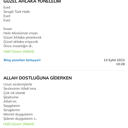
GÜZEL AHLAKA YÖNELELİM
Evet
Sevgili Türk Halkı
Evet
Evet
İnsan
Hele Müslüman insan
Güzel Ahlaka yönelecek
Güzel ahlaka erişecek
Önce insanlığın di..
Halil Güven (Sökeli)
Blog yazarları tartışıyor!
13 Eylül 2022
10:28
ALLAH DOSTLUĞUNA GİDERKEN
Uzun seslenişlerle
Seslenirim Allah’ıma
Çok sık olarak
Şöylesine
Allah’ım
Saygılarım
Sevgilerim
Minnet duygularım
Şükran duygularım s..
Halil Güven (Sökeli)