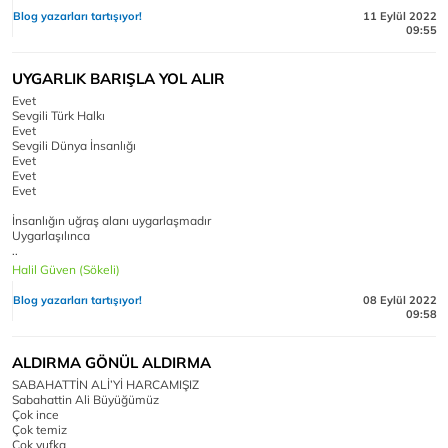
Blog yazarları tartışıyor!
11 Eylül 2022
09:55
UYGARLIK BARIŞLA YOL ALIR
Evet
Sevgili Türk Halkı
Evet
Sevgili Dünya İnsanlığı
Evet
Evet
Evet
İnsanlığın uğraş alanı uygarlaşmadır
Uygarlaşılınca
..
Halil Güven (Sökeli)
Blog yazarları tartışıyor!
08 Eylül 2022
09:58
ALDIRMA GÖNÜL ALDIRMA
SABAHATTİN ALİ’Yİ HARCAMIŞIZ
Sabahattin Ali Büyüğümüz
Çok ince
Çok temiz
Çok yufka