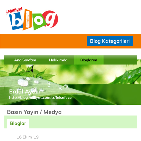
Blog Kategorileri
Ana Sayfam
Hakkımda
Bloglarım
Erdal Aydın
http://blog.milliyet.com.tr/felsefece
Basın Yayın / Medya
Bloglar
16 Ekim '19