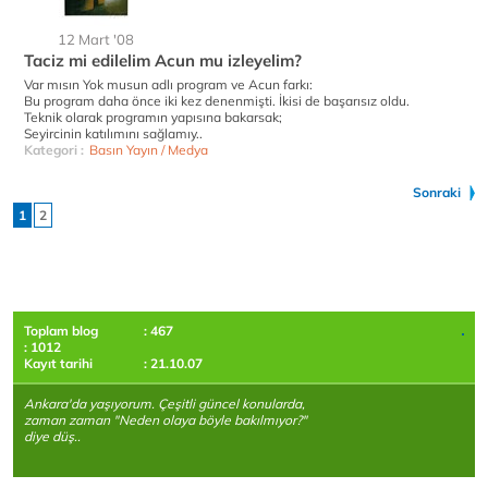
12 Mart '08
Taciz mi edilelim Acun mu izleyelim?
Var mısın Yok musun adlı program ve Acun farkı:
Bu program daha önce iki kez denenmişti. İkisi de başarısız oldu.
Teknik olarak programın yapısına bakarsak;
Seyircinin katılımını sağlamıy..
Kategori :
Basın Yayın / Medya
Sonraki
1
2
Toplam blog
: 467
: 1012
Kayıt tarihi
: 21.10.07
Ankara'da yaşıyorum. Çeşitli güncel konularda,
zaman zaman "Neden olaya böyle bakılmıyor?"
diye düş..