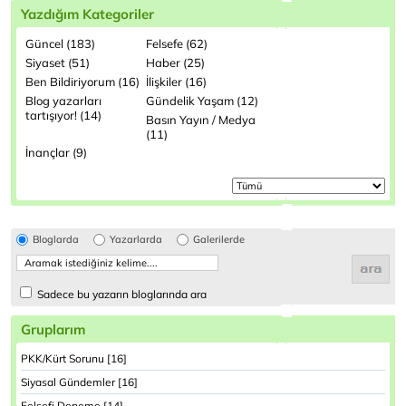
Yazdığım Kategoriler
Güncel (183)
Felsefe (62)
Siyaset (51)
Haber (25)
Ben Bildiriyorum (16)
İlişkiler (16)
Blog yazarları
Gündelik Yaşam (12)
tartışıyor! (14)
Basın Yayın / Medya
(11)
İnançlar (9)
Bloglarda
Yazarlarda
Galerilerde
Sadece bu yazarın bloglarında ara
Gruplarım
PKK/Kürt Sorunu [16]
Siyasal Gündemler [16]
Felsefi Deneme [14]