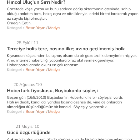
Hıncal Uluç'un Sırrı Nedir?
Gazetede köşe yazan ve bunu sadece görüş aktarmanın ötesinde, sahip
olduğu anlatım tarzı, bakış açısı ve nitelikleriyle, edebi bir tat bırakarak yapan
az sayıda kişi olmuştur.
Örneğin Çetin..
Kategori :
Basın Yayın / Medya
25 Eylül '11
Tereciye halis tere, basına ilke; ırzına geçilmemiş halk
Kıyısından köşesinden bulaşmış olsam da bir gazetecilik deneyimim hiç yok.
Ama internet haberciliği yapanlara biraz akıl vermek gerekiyor.
Haber portallarında okuru en çok rahatsız ..
Kategori :
Basın Yayın / Medya
20 Ağustos '10
Haberturk fiyaskosu, Başbakanla söyleşi
Geçen gün (16/8/2010) Başbakan'ın Haberturk ile bir söyleşisi vardı.
Hah iyi dedik, kanal da, yandaş basına özense de, yine de onlardan
olmadığını düşündüğümüz bir kanaldı. Söyleşiyi yapacak k..
Kategori :
Basın Yayın / Medya
21 Mayıs '10
Gücü özgürlüğünde
Ankara'da oturuyorum. Yolda yürürken, ya da bir köprüden geçerken filan