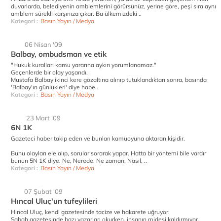
duvarlarda, belediyenin amblemlerini görürsünüz, yerine göre, peşi sıra aynı
amblem sürekli karşınıza çıkar. Bu ülkemizdeki ..
Kategori :
Basın Yayın / Medya
06 Nisan '09
Balbay, ombudsman ve etik
"Hukuk kuralları kamu yararına aykırı yorumlanamaz."
Geçenlerde bir olay yaşandı.
Mustafa Balbay ikinci kere gözaltına alınıp tutuklandıktan sonra, basında
'Balbay'ın günlükleri' diye habe..
Kategori :
Basın Yayın / Medya
23 Mart '09
6N 1K
Gazeteci haber takip eden ve bunları kamuoyuna aktaran kişidir.
Bunu olayları ele alıp, sorular sorarak yapar. Hatta bir yöntemi bile vardır
bunun 5N 1K diye. Ne, Nerede, Ne zaman, Nasıl, ..
Kategori :
Basın Yayın / Medya
07 Şubat '09
Hıncal Uluç'un tufeylileri
Hıncal Uluç, kendi gazetesinde tacize ve hakarete uğruyor.
Sabah gazetesinde bazı yazarları okurken, insanın midesi kaldırmıyor.