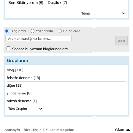
Ben Bildiriyorum (8)
Dostluk (7)
Bloglarda
Yazarlarda
Galerilerde
Sadece bu yazarın bloglarında ara
Gruplarım
blog [118]
felsefe deneme [13]
diğer [13]
şiir deneme [8]
mizah deneme [1]
|
|
Yukarı
Anasayfa
Bize Ulaşın
Kullanım Koşulları