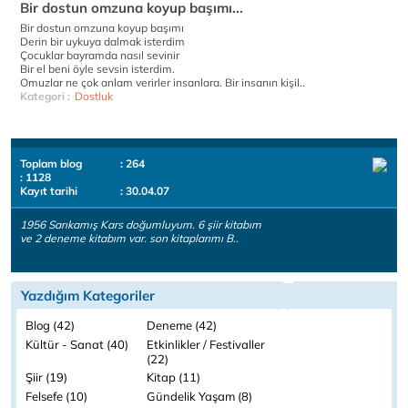
Bir dostun omzuna koyup başımı...
Bir dostun omzuna koyup başımı
Derin bir uykuya dalmak isterdim
Çocuklar bayramda nasıl sevinir
Bir el beni öyle sevsin isterdim.
Omuzlar ne çok anlam verirler insanlara. Bir insanın kişil..
Kategori :
Dostluk
Toplam blog
: 264
: 1128
Kayıt tarihi
: 30.04.07
1956 Sarıkamış Kars doğumluyum. 6 şiir kitabım
ve 2 deneme kitabım var. son kitaplarımı B..
Yazdığım Kategoriler
Blog (42)
Deneme (42)
Kültür - Sanat (40)
Etkinlikler / Festivaller
(22)
Şiir (19)
Kitap (11)
Felsefe (10)
Gündelik Yaşam (8)