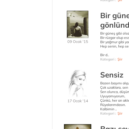
Bir gün
gönlün
Bir güneş gibi o
Bir rüzgar olup e
09 Ocak '15
Bir yağmur gibi y
Hep senin, hep se
Bir d..
Kategori :
Şiir
Sensiz
Bazen başımı alıp,
Çok uzaklara, se
Sen olunca, düş
Uyuyamıyorum,
Çünkü, her an akl
17 Ocak '14
Rüyalarımdasın.
Kalbimin ..
Kategori :
Şiir
Bazı şey