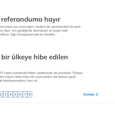
l referanduma hayır
uma hayır oyu vereceğim. Nedeni de; yönetimdeki bir parti
iyor diye. Yeri geldiğinde demokrasi ve özgür halk
iliyor. Eğer Anayasamızda bir eksiklik..
bir ülkeye hibe edilen
V haber kanalında haber saatlerinde alt yazılarda "Türkiye
ar milyon dolar hibe etti veya yardım ettı ibaresi geçti.
 hatırlayamadım) İster ist..
2
3
4
5
6
7
8
Sonraki