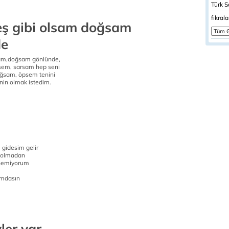
Türk S
fıkrala
eş gibi olsam doğsam
de
lsam,doğsam gönlünde,
ssem, sarsam hep seni
ağsam, öpsem tenini
nin olmak istedim.
 gidesim gelir
n olmadan
ünemiyorum
ımdasın
ler var