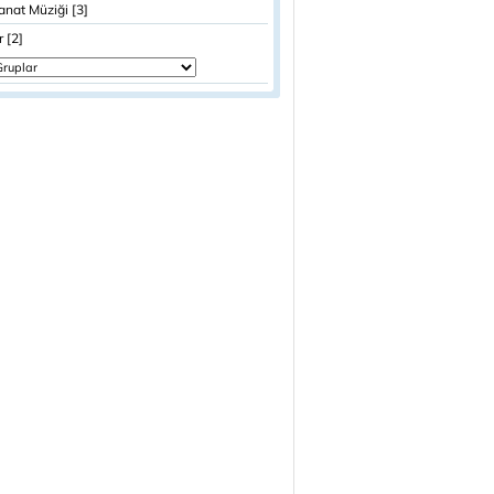
anat Müziği [3]
r [2]