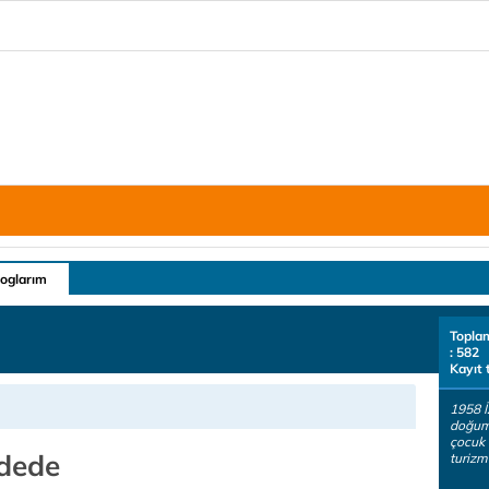
loglarım
Topla
: 582
Kayıt 
1958 İ
doğum
çocuk 
dede
turizm