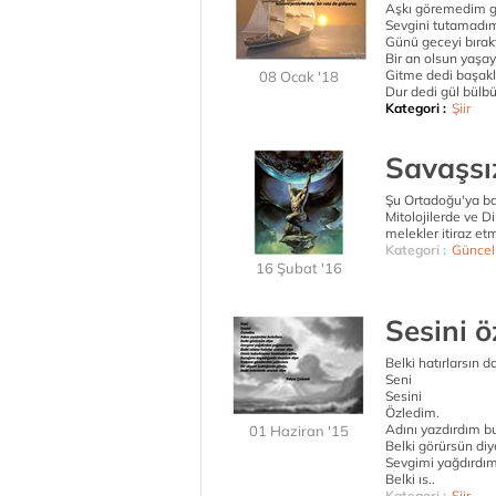
Aşkı göremedim g
Sevgini tutamadım
Günü geceyi bırak
Bir an olsun yaş
Gitme dedi başakl
08 Ocak '18
Dur dedi gül bülbü
Kategori :
Şiir
Savaşsı
Şu Ortadoğu'ya ba
Mitolojilerde ve 
melekler itiraz et
Kategori :
Güncel
16 Şubat '16
Sesini 
Belki hatırlarsın d
Seni
Sesini
Özledim.
Adını yazdırdım bu
01 Haziran '15
Belki görürsün diy
Sevgimi yağdırdı
Belki ıs..
Kategori :
Şiir