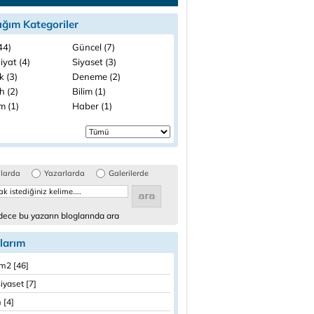
ığım Kategoriler
(44)
Güncel (7)
iyat (4)
Siyaset (3)
k (3)
Deneme (2)
h (2)
Bilim (1)
m (1)
Haber (1)
glarda
Yazarlarda
Galerilerde
ece bu yazarın bloglarında ara
larım
rim2 [46]
siyaset [7]
 [4]