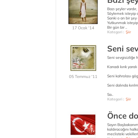
Bazı şeyler vardır,
Söylemek isteyip 
Sanki o an bir şey 
Yutkunmak isteyi
Bir gün bir ..
17 Ocak '14
Kategori :
Şiir
Seni sev
Seni sevgisizliğe 
Kanadı kırık yaralı
Seni kahrolası gö
05 Temmuz '11
Seni dalında kırılmı
Sa..
Kategori :
Şiir
Önce do
Sayın Başbakanım
kaldıracağını hal
meclisteki vekille