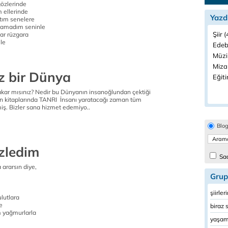
özlerinde
 ellerinde
Yazd
tım senelere
ayamadım seninle
Şiir 
ar rüzgara
le
Edeb
Müzi
Miza
z bir Dünya
Eğiti
kar mısınız? Nedir bu Dünyanın insanoğlundan çektiği
Din kitaplarında TANRI İnsanı yaratacağı zaman tüm
miş. Bizler sana hizmet edemiyo..
Blo
özledim
Sad
a ararsın diye,
Grup
şiirle
lutlara
e
biraz 
m yağmurlarla
yaşam