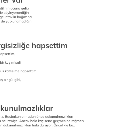
 dilinin ucuna gelip
de söyleyemediğin
gelir takılır boğazına
p de yutkunamadığın
gisizliğe hapsettim
hapsettim,
 bir kuş misali
güs kafesime hapsettim.
ş bir gül gibi,
kunulmazlıklar
ız, Başbakan olmadan önce dokunulmazlıkları
ka belirtmişti. Ancak hala kaç sene geçmesine rağmen
rin dokunulmazlıkları hala duruyor. Öncelikle bu..