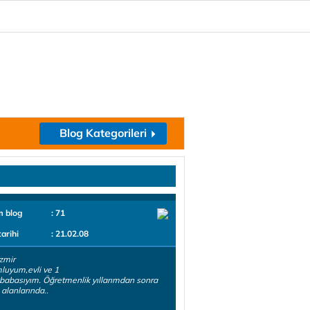
Blog Kategorileri
m blog
: 71
tarihi
: 21.02.08
zmir
luyum,evli ve 1
babasıyım. Öğretmenlik yıllarımdan sonra
 alanlarında..