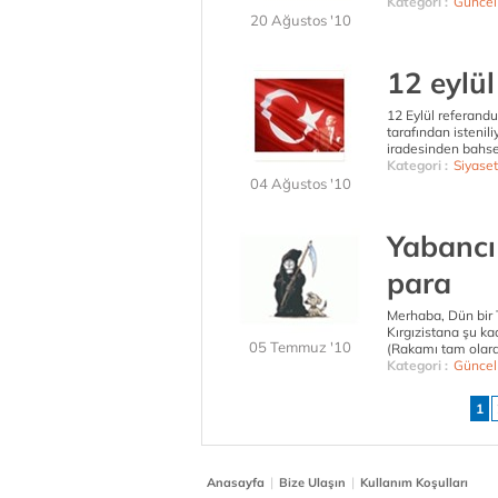
Kategori :
Güncel
20 Ağustos '10
12 eylü
12 Eylül referand
tarafından istenil
iradesinden bahsed
Kategori :
Siyaset
04 Ağustos '10
Yabancı 
para
Merhaba, Dün bir T
Kırgızistana şu kad
05 Temmuz '10
(Rakamı tam olarak
Kategori :
Güncel
1
|
|
Anasayfa
Bize Ulaşın
Kullanım Koşulları