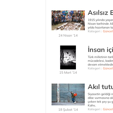
Asılsız 
1915 yılında yaşan
Nisan tarihinde A
yılda hazırlanan ta
Kategori :
Güncel
24 Nisan '14
İnsan iç
Türk milletinin ta
mücadelesi, kadim
devam etmektedir. 
Kategori :
Güncel
15 Mart '14
Akıl tut
Siyasetin geldiği 
dibe vurmasına ald
çeken tek şey şu 
Kahv..
Kategori :
Güncel
18 Şubat '14