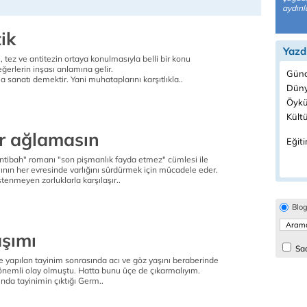
aydınl
ik
Yazd
, tez ve antitezin ortaya konulmasıyla belli bir konu
ğerlerin inşası anlamına gelir.
Günc
a sanatı demektir. Yani muhataplarını karşıtlıkla..
Düny
Öykü
Kültü
r ağlamasın
Eğiti
ntibah" romanı "son pişmanlık fayda etmez" cümlesi ile
ının her evresinde varlığını sürdürmek için mücadele eder.
enmeyen zorluklarla karşılaşır..
Blo
şımı
Sad
 yapılan tayinim sonrasında acı ve göz yaşını beraberinde
 önemli olay olmuştu. Hatta bunu üçe de çıkarmalıyım.
da tayinimin çıktığı Germ..