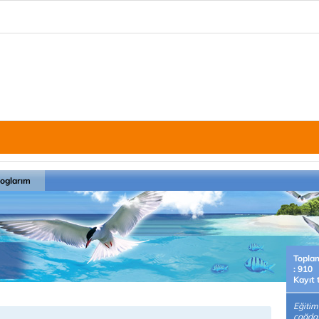
loglarım
Topla
: 910
Kayıt 
Eğitim
çağdaş