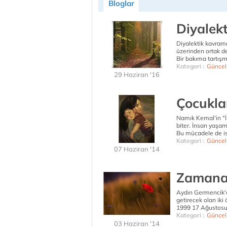
Bloglar
Diyalekt
Diyalektik kavramı
üzerinden ortak de
Bir bakıma tartışm
Kategori :
Güncel
29 Haziran '16
Çocukla
Namık Kemal'in "İ
biter. İnsan yaşam
Bu mücadele de ist
Kategori :
Güncel
07 Haziran '14
Zamana
Aydın Germencik'e
getirecek olan iki
1999 17 Ağustosun
Kategori :
Güncel
03 Haziran '14