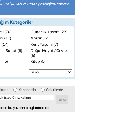
anma için çok okuması gerektiğine inanıyo..
ığım Kategoriler
el (70)
Gündelik Yaşam (23)
a (17)
Anılar (14)
 (14)
Kent Yaşamı (7)
r - Sanat (6)
Doğal Hayat / Çevre
(6)
m (5)
Kitap (5)
glarda
Yazarlarda
Galerilerde
ece bu yazarın bloglarında ara