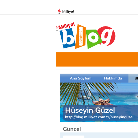
Milliyet
Ana Sayfam
Hakkımda
B
Hüseyin Güzel
http://blog.milliyet.com.tr/huseyinguzel
Güncel