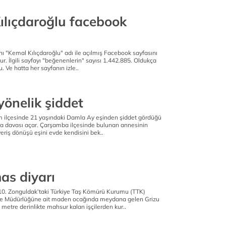
ılıçdaroğlu facebook
 "Kemal Kılıçdaroğlu" adı ile açılmış Facebook sayfasını
r. İlgili sayfayı "beğenenlerin" sayısı 1.442.885. Oldukça
. Ve hatta her sayfanın izle..
yönelik şiddet
 ilçesinde 21 yaşındaki Damla Ay eşinden şiddet gördüğü
a davası açar. Çarşamba ilçesinde bulunan annesinin
veriş dönüşü eşini evde kendisini bek..
as diyarı
10. Zonguldak’taki Türkiye Taş Kömürü Kurumu (TTK)
 Müdürlüğüne ait maden ocağında meydana gelen Grizu
etre derinlikte mahsur kalan işçilerden kur..