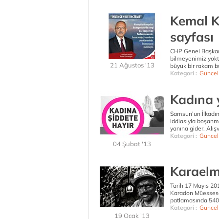
Kemal K
sayfası
CHP Genel Başkanı
bilmeyenimiz yoktu
21 Ağustos '13
büyük bir rakam bu
Kategori :
Güncel
Kadına 
Samsun’un İlkadım
iddiasıyla boşanm
yanına gider. Alış
Kategori :
Güncel
04 Şubat '13
Karaelm
Tarih 17 Mayıs 20
Karadon Müessese
patlamasında 540 m
Kategori :
Güncel
19 Ocak '13