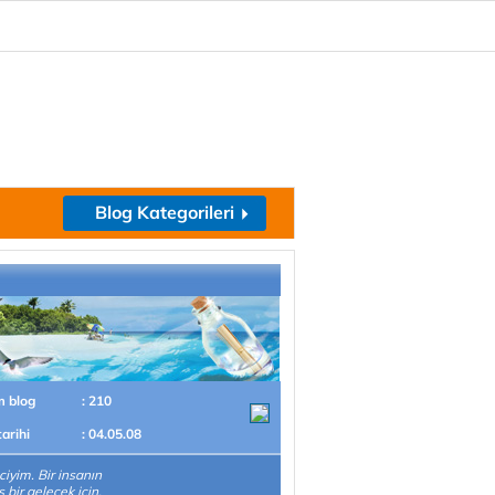
Blog Kategorileri
m blog
: 210
tarihi
: 04.05.08
ciyim. Bir insanın
 bir gelecek için,