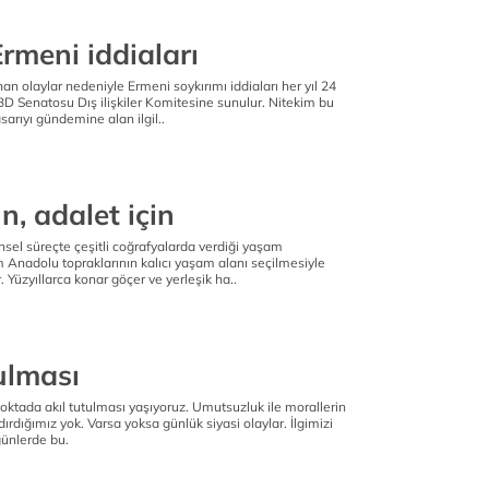
Ermeni iddiaları
an olaylar nedeniyle Ermeni soykırımı iddiaları her yıl 24
BD Senatosu Dış ilişkiler Komitesine sunulur. Nitekim bu
sarıyı gündemine alan ilgil..
in, adalet için
rihsel süreçte çeşitli coğrafyalarda verdiği yaşam
 Anadolu topraklarının kalıcı yaşam alanı seçilmesiyle
Yüzyıllarca konar göçer ve yerleşik ha..
ulması
noktada akıl tutulması yaşıyoruz. Umutsuzluk ile morallerin
ırdığımız yok. Varsa yoksa günlük siyasi olaylar. İlgimizi
günlerde bu.