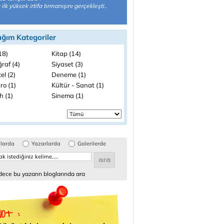
 ilk yüksek irtifa tırmanışını gerçekleşti..
ığım Kategoriler
(18)
Kitap (14)
raf (4)
Siyaset (3)
el (2)
Deneme (1)
ro (1)
Kültür - Sanat (1)
h (1)
Sinema (1)
glarda
Yazarlarda
Galerilerde
ece bu yazarın bloglarında ara