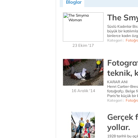
Bloglar
The Sm
Süslü Kadınlar Bisi
büyük bir katılımla
binlerce kadın özg
Kategori :
Fotoğr
23 Ekim '17
Fotogra
teknik, 
KARAR ANI
Henri Cartier-Bre
16 Aralık '14
fotoğrafçı. Belge f
Paris'te küçük bir
Kategori :
Fotoğr
Gerçek 
yollar.
1928 tarihli bu a