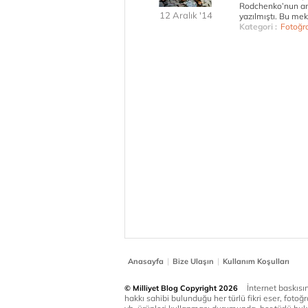
Rodchenko’nun ana
12 Aralık '14
yazılmıştı. Bu mek
Kategori :
Fotoğr
|
|
Anasayfa
Bize Ulaşın
Kullanım Koşulları
İnternet baskısınd
© Milliyet Blog Copyright 2026
hakkı sahibi bulunduğu her türlü fikri eser, fotoğr