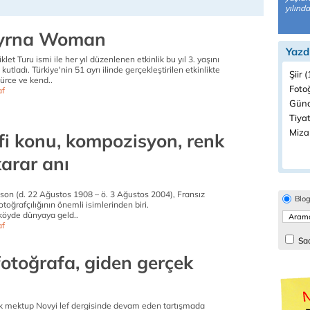
yılında
yrna Woman
Yazd
klet Turu ismi ile her yıl düzenlenen etkinlik bu yıl 3. yaşını
 kutladı. Türkiye'nin 51 ayrı ilinde gerçekleştirilen etkinlikte
Şiir 
ürce ve kend..
Fotoğ
af
Günc
Tiyat
Miza
fi konu, kompozisyon, renk
karar anı
sson (d. 22 Ağustos 1908 – ö. 3 Ağustos 2004), Fransız
Blo
otoğrafçılığının önemli isimlerinden biri.
 köyde dünyaya geld..
af
Sad
fotoğrafa, giden gerçek
çık mektup Novyi lef dergisinde devam eden tartışmada