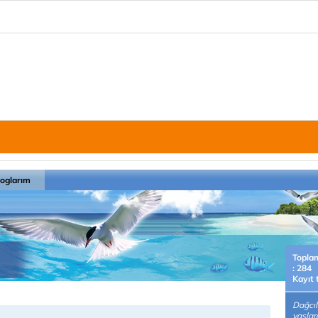
loglarım
Topla
: 284
Kayıt 
Dağcıl
yaşlar