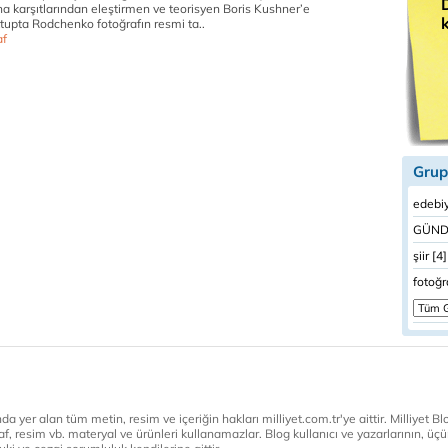
 karşıtlarından eleştirmen ve teorisyen Boris Kushner’e
tupta Rodchenko fotoğrafın resmi ta..
af
Grup
edebiy
GÜND
şiir [4]
fotoğr
a yer alan tüm metin, resim ve içeriğin hakları milliyet.com.tr'ye aittir. Milliyet Blog
af, resim vb. materyal ve ürünleri kullanamazlar. Blog kullanıcı ve yazarlarının, üçün