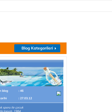
Blog Kategorileri
m blog
: 46
tarihi
: 27.03.12
ık sporu ile çocuk
da tanıştı. 1984