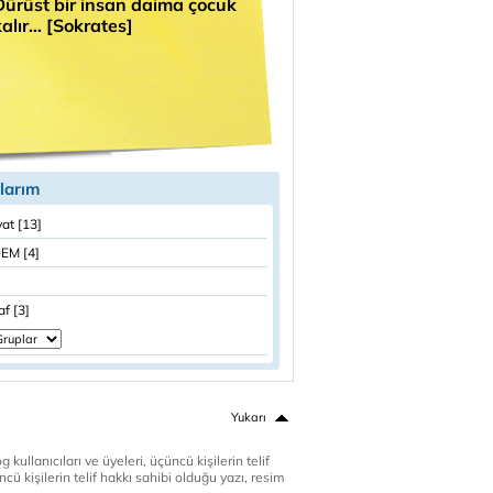
Dürüst bir insan daima çocuk
kalır… [Sokrates]
larım
at [13]
EM [4]
af [3]
Yukarı
 kullanıcıları ve üyeleri, üçüncü kişilerin telif
cü kişilerin telif hakkı sahibi olduğu yazı, resim