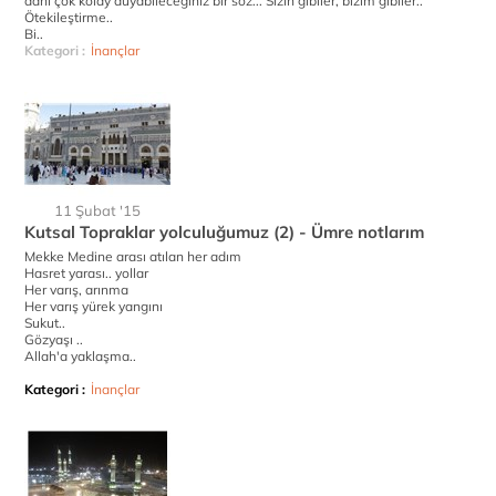
dahi çok kolay duyabileceğiniz bir söz... Sizin gibiler, bizim gibiler..
Ötekileştirme..
Bi..
Kategori :
İnançlar
11 Şubat '15
Kutsal Topraklar yolculuğumuz (2) - Ümre notlarım
Mekke Medine arası atılan her adım
Hasret yarası.. yollar
Her varış, arınma
Her varış yürek yangını
Sukut..
Gözyaşı ..
Allah'a yaklaşma..
Kategori :
İnançlar