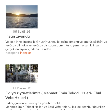
06 Eylül '16
İnsan ziyanda
Vel asr. İnnel insâne le fî husr(husrin).İllellezîne âmenû ve amilûs sâlihâti ve
tevâsav bil hakkı ve tevâsav bis sabr(sabrı). Asra yemin olsun ki insan
gerçekten ziyan içindedir. Bundan ..
Kategori :
İnançlar
11 Kasım '15
Evliya ziyaretlerimiz ( Mehmet Emin Tokadi Hzleri- Ebul
Vefa Hz leri )
Birkaç gün önce iki evliya ziyaretimiz oldu.. ..
Mehmet Emin Tokadi Hz leri ve Ebul Vefa Hzleri.. İkisi de İstanbul'da..Allah