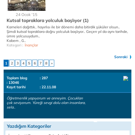
24 Ocak '15
Kutsal topraklara yolculuk başlıyor (1)
Karneleri dağıttık.. hayırlısı ile bir dönemi daha bitirdik şüküler olsun..
Şimdi kutsal topraklara doğru yolculuk başlıyor.. Geçen yıl da aynı tarihde,
ümre yolcusuydum..
Kabem , G..
Kategori :
İnançlar
Sonraki
1
2
3
4
5
6
7
8
»
Toplam blog
: 287
: 13046
Kayıt tarihi
: 22.11.08
Öğretmenlik yapıyorum ve anneyim. Çocukları
çok seviyorum. Yüreği sevgi dolu olan insanlara,
sela..
Yazdığım Kategoriler