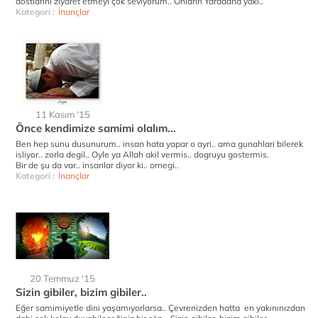
dostlarını ziyaret etmeyi çok seviyorum.. Onların Yaradana yakı..
Kategori :
İnançlar
11 Kasım '15
Önce kendimize samimi olalım...
Ben hep sunu dusunurum.. insan hata yapar o ayri.. ama gunahlari bilerek
isliyor.. zorla degil.. Oyle ya Allah akil vermis.. dogruyu gostermis.
Bir de şu da var.. insanlar diyor ki.. ornegi..
Kategori :
İnançlar
20 Temmuz '15
Sizin gibiler, bizim gibiler..
Eğer samimiyetle dini yaşamıyorlarsa.. Çevrenizden hatta en yakınınızdan