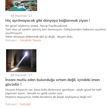
18 Haziran '17
Hiç ayrılmayacak gibi dünyaya bağlanmak ziyan !
Ne güzel söylemiş üstad.. Necip Fazılkısakürek
Tam otuz yıl saatim işlemiş ben durmuşum. Gökyüzünden habersiz uçurtma
uçurtmuşum.
Yalan dünyaya aldanmak akıl işi değil.. akşam oldu..
Kategori :
Gündelik Yaşam
18 Haziran '17
İnsanı mutlu eden bulunduğu ortam değil, içindeki iman
gücüdür !
Huzura ihtiyacım var, biraz kafa dinlemem gerekiyor.. şöyle güzel bir tatil
yapmam lazım.. tanıdık mı geldi sözler size..
Hepimiz duyuyoruz, hatta kendimiz de böyle söylüyoruz değil mi?
..
Kategori :
İnançlar