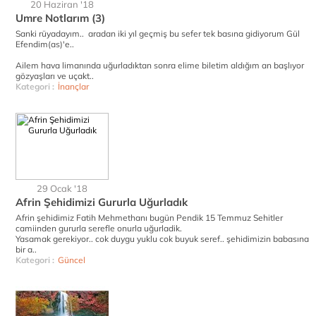
20 Haziran '18
Umre Notlarım (3)
Sanki rüyadayım.. aradan iki yıl geçmiş bu sefer tek basına gidiyorum Gül
Efendim(as)'e..
Ailem hava limanında uğurladıktan sonra elime biletim aldığım an başlıyor
gözyaşları ve uçakt..
Kategori :
İnançlar
29 Ocak '18
Afrin Şehidimizi Gururla Uğurladık
Afrin şehidimiz Fatih Mehmethanı bugün Pendik 15 Temmuz Sehitler
camiinden gururla serefle onurla uğurladik.
Yasamak gerekiyor.. cok duygu yuklu cok buyuk seref.. şehidimizin babasına
bir a..
Kategori :
Güncel