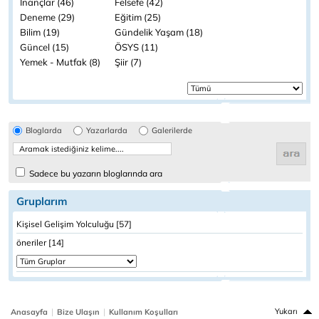
İnançlar (46)
Felsefe (42)
Deneme (29)
Eğitim (25)
Bilim (19)
Gündelik Yaşam (18)
Güncel (15)
ÖSYS (11)
Yemek - Mutfak (8)
Şiir (7)
Bloglarda
Yazarlarda
Galerilerde
Sadece bu yazarın bloglarında ara
Gruplarım
Kişisel Gelişim Yolculuğu [57]
öneriler [14]
|
|
Yukarı
Anasayfa
Bize Ulaşın
Kullanım Koşulları