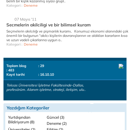
belirli bir kişlik kazanmış siyasi grupl..
Kategori :
Deneme
07 Mayıs '11
Secmelerin akilciligi ve bir bilimsel kuram
Seçmelerin akılcılığı ve pişmanlık kuramı, Konumuz ekonomi alanındaki çok
önemli bir bulgunun “akılcı kişilerin davranışlarının ve aldıkları kararların kısa
ve uzun vadeli çıkarlarına uygun o..
Kategori :
Deneme
Toplam blog
: 29
: 483
Kayıt tarihi
: 16.10.10
Teksas Üniversitesi İşletme Fakültesinde-Dallas,
profesörüm. Alanım işletme, strateji, iletişim, ulu..
Yazdığım Kategoriler
Yurtdışından
Güncel (3)
Bildiriyorum (8)
Deneme (2)
Üniversiteler (2)
Eğitim (2)