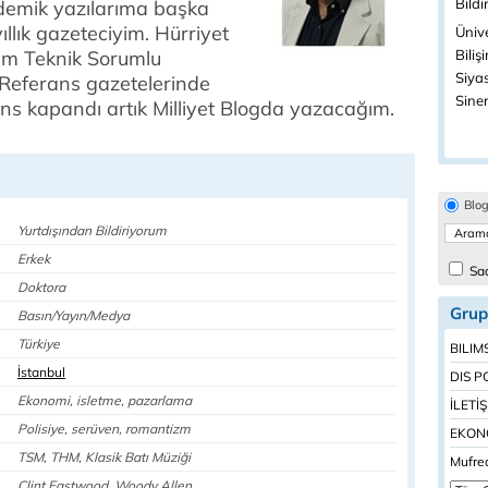
Bildi
ademik yazılarıma başka
ıllık gazeteciyim. Hürriyet
Ünive
lim Teknik Sorumlu
Biliş
Siyas
 Referans gazetelerinde
Sine
ans kapandı artık Milliyet Blogda yazacağım.
Blo
Yurtdışından Bildiriyorum
Erkek
Sad
Doktora
Grup
Basın/Yayın/Medya
Türkiye
BILIM
İstanbul
DIS P
Ekonomi, isletme, pazarlama
İLETİ
Polisiye, serüven, romantizm
EKONO
TSM, THM, Klasik Batı Müziği
Mufred
Clint Eastwood, Woody Allen