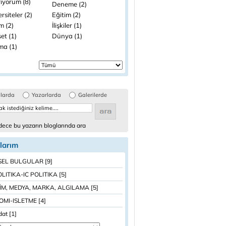
riyorum (8)
Deneme (2)
rsiteler (2)
Eğitim (2)
im (2)
İlişkiler (1)
et (1)
Dünya (1)
ma (1)
glarda
Yazarlarda
Galerilerde
ece bu yazarın bloglarında ara
larım
SEL BULGULAR [9]
OLITIKA-IC POLITIKA [5]
ŞİM, MEDYA, MARKA, ALGILAMA [5]
MI-ISLETME [4]
at [1]