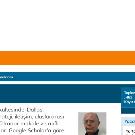
loglarım
Topla
: 483
Kayıt 
kültesinde-Dallas,
teji, iletişim, uluslararası
Yazd
0 kadar makale ve atıflı
ar. Google Scholar'a göre
Yurt