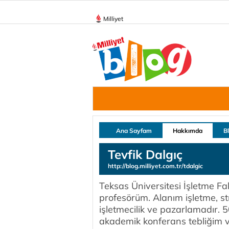
Milliyet
Ana Sayfam
Hakkımda
B
Tevfik Dalgıç
http://blog.milliyet.com.tr/tdalgic
Teksas Üniversitesi İşletme Fa
profesörüm. Alanım işletme, stra
işletmecilik ve pazarlamadır. 5
akademik konferans tebliğim v