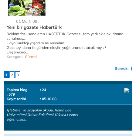
01 Mart '09
Yeni bir gazete Habertürk
Reklâm faslı sona eren HABERTÜK Gazetesi, tam yedi ekle okurlarına
sunulmuş…
Hayal kırıklığı yaşadım mı yaşadım…
Gazeteyi daha ilk günden eleştiri yağmuruna tutacak mıyız?
Eleştireceği..
Kategori :
Güncel
Sonraki
1
2
3
Toplam blog
: 24
: 579
Kayıt tarihi
: 05.10.08
İşletrme ve sosyoloji okudu, halen Ege
Üniversitesi İktisat Fakültesi Yüksek Lisans
öğrencisidi..