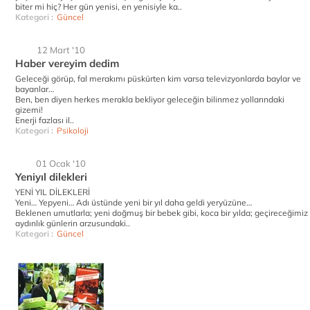
biter mi hiç? Her gün yenisi, en yenisiyle ka..
Kategori :
Güncel
12 Mart '10
Haber vereyim dedim
Geleceği görüp, fal merakımı püskürten kim varsa televizyonlarda baylar ve
bayanlar…
Ben, ben diyen herkes merakla bekliyor geleceğin bilinmez yollarındaki
gizemi!
Enerji fazlası il..
Kategori :
Psikoloji
01 Ocak '10
Yeniyıl dilekleri
YENİ YIL DİLEKLERİ
Yeni… Yepyeni… Adı üstünde yeni bir yıl daha geldi yeryüzüne…
Beklenen umutlarla; yeni doğmuş bir bebek gibi, koca bir yılda; geçireceğimiz
aydınlık günlerin arzusundaki..
Kategori :
Güncel