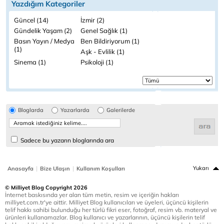
Yazdığım Kategoriler
Güncel (14)
İzmir (2)
Gündelik Yaşam (2)
Genel Sağlık (1)
Basın Yayın / Medya
Ben Bildiriyorum (1)
(1)
Aşk - Evlilik (1)
Sinema (1)
Psikoloji (1)
Bloglarda
Yazarlarda
Galerilerde
Sadece bu yazarın bloglarında ara
|
|
Yukarı
Anasayfa
Bize Ulaşın
Kullanım Koşulları
© Milliyet Blog Copyright 2026
İnternet baskısında yer alan tüm metin, resim ve içeriğin hakları
milliyet.com.tr'ye aittir. Milliyet Blog kullanıcıları ve üyeleri, üçüncü kişilerin
telif hakkı sahibi bulunduğu her türlü fikri eser, fotoğraf, resim vb. materyal ve
ürünleri kullanamazlar. Blog kullanıcı ve yazarlarının, üçüncü kişilerin telif