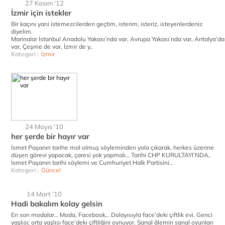
27 Kasım '12
İzmir için istekler
Bir kaçını yani istemezcilerden geçtim, isterim, isteriz, isteyenlerdeniz
diyelim.
Marinalar İstanbul Anadolu Yakası’nda var, Avrupa Yakası’nda var, Antalya’da
var, Çeşme de var, İzmir de y..
Kategori :
İzmir
24 Mayıs '10
her şerde bir hayır var
İsmet Paşanın tarihe mal olmuş söyleminden yola çıkarak, herkes üzerine
düşen görevi yapacak, çaresi yok yapmalı… Tarihi CHP KURULTAYI’NDA,
İsmet Paşanın tarihi söylemi ve Cumhuriyet Halk Partisini..
Kategori :
Güncel
14 Mart '10
Hadi bakalım kolay gelsin
En son modalar… Moda, Facebook… Dolayısıyla face’deki çiftlik evi. Genci
yaşlısı; orta yaşlısı face’deki çiftliğini oynuyor. Sanal âlemin sanal oyunları