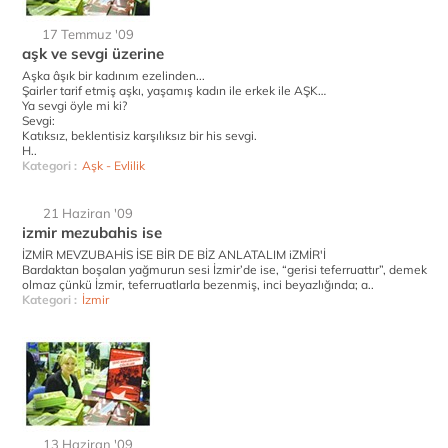
17 Temmuz '09
aşk ve sevgi üzerine
Aşka âşık bir kadınım ezelinden...
Şairler tarif etmiş aşkı, yaşamış kadın ile erkek ile AŞK…
Ya sevgi öyle mi ki?
Sevgi:
Katıksız, beklentisiz karşılıksız bir his sevgi.
H..
Kategori :
Aşk - Evlilik
21 Haziran '09
izmir mezubahis ise
İZMİR MEVZUBAHİS İSE BİR DE BİZ ANLATALIM iZMİR'İ
Bardaktan boşalan yağmurun sesi İzmir’de ise, “gerisi teferruattır”, demek
olmaz çünkü İzmir, teferruatlarla bezenmiş, inci beyazlığında; a..
Kategori :
İzmir
13 Haziran '09