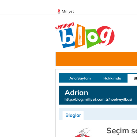
Milliyet
Ana Sayfam
Hakkımda
B
Adrian
http://blog.milliyet.com.tr/noelveyilbasi
Bloglar
Seçim s