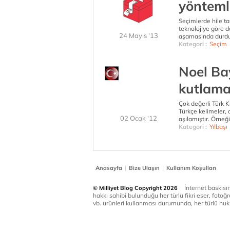
yönteml
Seçimlerde hile t
teknolojiye göre de
24 Mayıs '13
aşamasinda durdu
Kategori :
Seçim
Noel Bay
kutlama
Çok değerli Türk K
Türkçe kelimeler, 
02 Ocak '12
aşılamıştır. Örneğ
Kategori :
Yılbaşı
|
|
Anasayfa
Bize Ulaşın
Kullanım Koşulları
İnternet baskısınd
© Milliyet Blog Copyright 2026
hakkı sahibi bulunduğu her türlü fikri eser, fotoğr
vb. ürünleri kullanması durumunda, her türlü huku