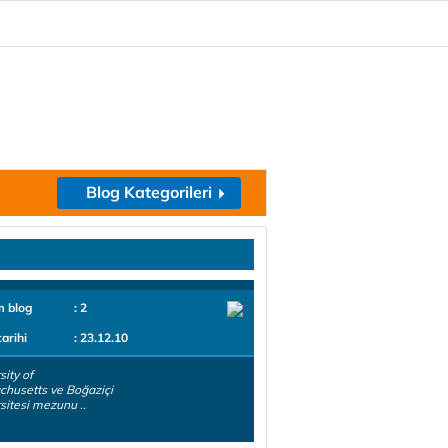
Blog Kategorileri
m blog
: 2
tarihi
: 23.12.10
sity of
husetts ve Boğaziçi
sitesi mezunu ..