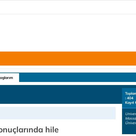
loglarım
Topla
: 404
Kayıt 
Univer
Massac
Üniver
onuçlarında hile