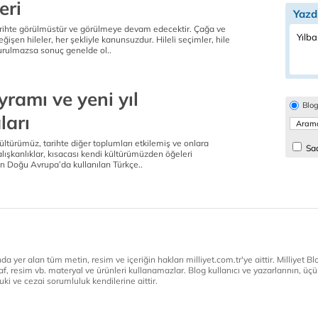
eri
Yazd
arihte görülmüstür ve görülmeye devam edecektir. Çağa ve
Yılba
ğişen hileler, her şekliyle kanunsuzdur. Hileli seçimler, hile
rulmazsa sonuç genelde ol..
ramı ve yeni yıl
Blo
ları
ültürümüz, tarihte diğer toplumları etkilemiş ve onlara
Sad
alışkanlıklar, kısacası kendi kültürümüzden öğeleri
in Doğu Avrupa’da kullanılan Türkçe..
a yer alan tüm metin, resim ve içeriğin hakları milliyet.com.tr'ye aittir. Milliyet Blog
af, resim vb. materyal ve ürünleri kullanamazlar. Blog kullanıcı ve yazarlarının, üçün
ki ve cezai sorumluluk kendilerine aittir.