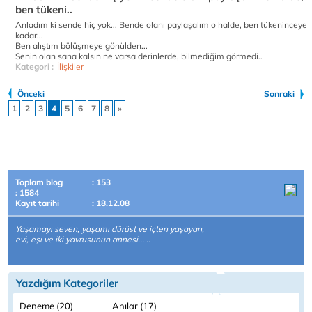
ben tükeni..
Anladım ki sende hiç yok... Bende olanı paylaşalım o halde, ben tükeninceye
kadar...
Ben alıştım bölüşmeye gönülden...
Senin olan sana kalsın ne varsa derinlerde, bilmediğim görmedi..
Kategori :
İlişkiler
Önceki
Sonraki
1
2
3
4
5
6
7
8
»
Toplam blog
: 153
: 1584
Kayıt tarihi
: 18.12.08
Yaşamayı seven, yaşamı dürüst ve içten yaşayan,
evi, eşi ve iki yavrusunun annesi... ..
Yazdığım Kategoriler
Deneme (20)
Anılar (17)