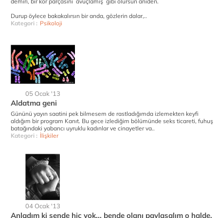
demiri, bir kor parçasını avuçlamış gibi olursun aniden.
Durup öylece bakakalırsın bir anda, gözlerin dalar,..
Kategori :
Psikoloji
05 Ocak '13
Aldatma geni
Gününü yayın saatini pek bilmesem de rastladığımda izlemekten keyfi
aldığım bir program Kanıt. Bu gece izlediğim bölümünde seks ticareti, fuhuş
batağındaki yabancı uyruklu kadınlar ve cinayetler va..
Kategori :
İlişkiler
04 Ocak '13
Anladım ki sende hiç yok... bende olanı paylaşalım o halde,