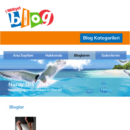
Blog Kategorileri
Ana Sayfam
Hakkımda
Bloglarım
Galerilerim
Nuray Ors
http://blog.milliyet.com.tr/lilacan
Bloglar