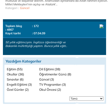
mutluluk ve başarılar dilerim. Aramızdan ayrılanlara da Allah rahmet eylesin.
Millet Mektepleri'nin açılışı ve Atatürk'..
Kategori :
Güncel
Toplam blog
: 172
: 4867
Kayıt tarihi
: 07.04.09
50 yıllık eğitimciyim. İngilizce öğretmenliği ve
Bakanlık müfettişliği yaptım. Bunca yıllık eğiti..
Yazdığım Kategoriler
Eğitim (55)
Dil Eğitimi (38)
Okullar (36)
Öğretmenler Günü (8)
Sınavlar (6)
Güncel (3)
Engelli Eğitimi (3)
TV Programları (3)
Özel Günler (2)
Okul Öncesi (2)