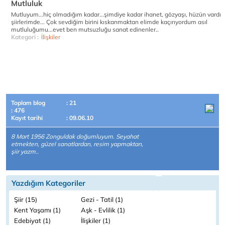
Mutluluk
Mutluyum...hiç olmadığım kadar...şimdiye kadar ihanet, gözyaşı, hüzün vardı
şiirlerimde... Çok sevdiğim birini kıskanmaktan elimde kaçırıyordum asıl
mutluluğumu...evet ben mutsuzluğu sanat edinenler..
Kategori :
İlişkiler
Toplam blog
: 21
: 476
Kayıt tarihi
: 09.06.10
8 Mart 1956 Zonguldak doğumluyum. Seyahat
etmekten, güzel sanatlardan, resim yapmaktan,
şiir yazm..
Yazdığım Kategoriler
Şiir (15)
Gezi - Tatil (1)
Kent Yaşamı (1)
Aşk - Evlilik (1)
Edebiyat (1)
İlişkiler (1)