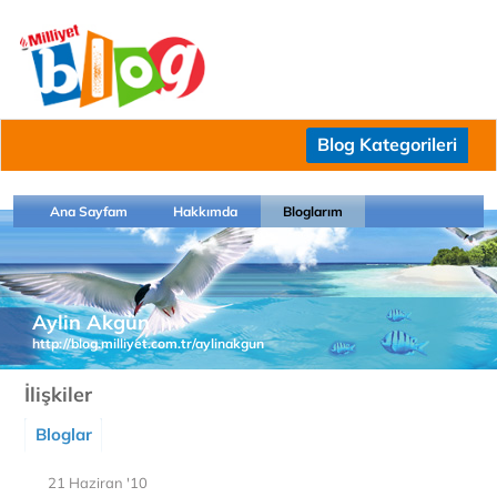
Blog Kategorileri
Ana Sayfam
Hakkımda
Bloglarım
Aylin Akgün
http://blog.milliyet.com.tr/aylinakgun
İlişkiler
Bloglar
21 Haziran '10