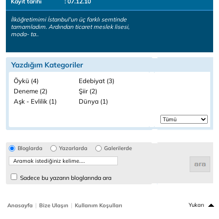
Kayıt tarihi
: 07.12.10
İlköğretimimi İstanbul'un üç farklı semtinde
tamamladım. Ardından ticaret meslek lisesi,
moda- ta..
Yazdığım Kategoriler
Öykü (4)
Edebiyat (3)
Deneme (2)
Şiir (2)
Aşk - Evlilik (1)
Dünya (1)
Bloglarda
Yazarlarda
Galerilerde
Sadece bu yazarın bloglarında ara
|
|
Yukarı
Anasayfa
Bize Ulaşın
Kullanım Koşulları