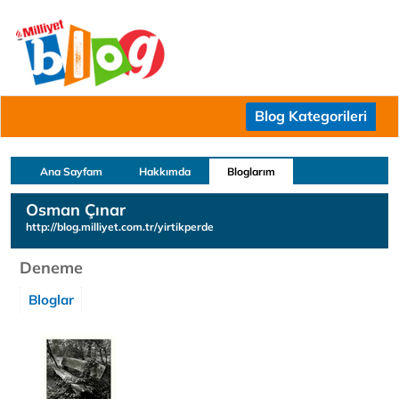
Blog Kategorileri
Ana Sayfam
Hakkımda
Bloglarım
Osman Çınar
http://blog.milliyet.com.tr/yirtikperde
Deneme
Bloglar