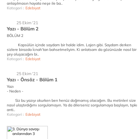
anlaşılmasın hayata neşe ile ba..
Kategori :
Edebiyat
25 Ekim '21
Yazı - Bölüm 2
BÖLÜM 2
Kapsülün içinde saydam bir halde idim. Lajen gibi. Saydam derken
sizlere birazda İcnah’tan bahsetmeliyim. Ki anlatsam da gözünüzde nasıl bir
şey oluşacağını bi..
Kategori :
Edebiyat
25 Ekim '21
Yazı - Önsöz - Bölüm 1
Yazı
- Neden -
Siz bu yazıyı okurken ben henüz doğmamış olacağım. Bu metinleri size
nasıl ulaştırdığımı sorgulamayın. Ya da dilerseniz sorgulamaya başlayın, tıpkı
anti..
Kategori :
Edebiyat