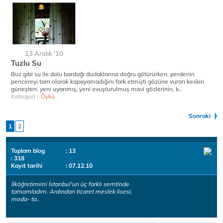
13 Aralık '10
Tuzlu Su
Buz gibi su ile dolu bardağı dudaklarına doğru götürürken, perdenin
pencereyi tam olarak kapayamadığını fark etmişti gözüne vuran keskin
güneşten. yeni uyanmış, yeni ovuşturulmuş mavi gözlerinin, k..
Kategori :
Öykü
Sonraki
1
2
Toplam blog
: 13
: 318
Kayıt tarihi
: 07.12.10
İlköğretimimi İstanbul'un üç farklı semtinde
tamamladım. Ardından ticaret meslek lisesi,
moda- ta..