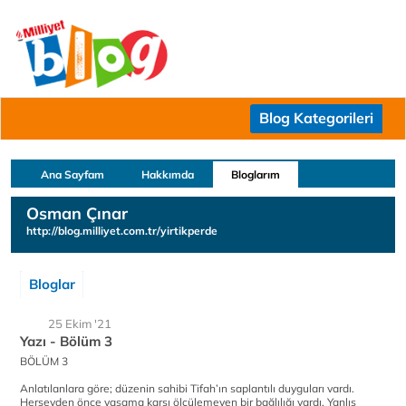
Blog Kategorileri
Ana Sayfam
Hakkımda
Bloglarım
Osman Çınar
http://blog.milliyet.com.tr/yirtikperde
Bloglar
25 Ekim '21
Yazı - Bölüm 3
BÖLÜM 3
Anlatılanlara göre; düzenin sahibi Tifah’ın saplantılı duyguları vardı.
Herşeyden önce yaşama karşı ölçülemeyen bir bağlılığı vardı. Yanlış