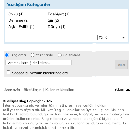
Yazdığım Kategoriler
Öykü (4)
Edebiyat (3)
Deneme (2)
Şiir (2)
Aşk - Evlilik (1)
Dünya (1)
Bloglarda
Yazarlarda
Galerilerde
Sadece bu yazarın bloglarında ara
|
|
Yukarı
Anasayfa
Bize Ulaşın
Kullanım Koşulları
© Milliyet Blog Copyright 2026
İnternet baskısında yer alan tüm metin, resim ve içeriğin hakları
milliyet.com.tr'ye aittir. Milliyet Blog kullanıcıları ve üyeleri, üçüncü kişilerin
telif hakkı sahibi bulunduğu her türlü fikri eser, fotoğraf, resim vb. materyal ve
ürünleri kullanamazlar. Blog kullanıcı ve yazarlarının, üçüncü kişilerin telif
hakkı sahibi olduğu yazı, resim vb. ürünleri kullanması durumunda, her türlü
hukuki ve cezai sorumluluk kendilerine aittir.