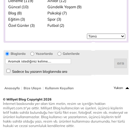
Deneme (119)
Anılar (12)
Güncel (10)
Gündelik Yaşam (9)
Blog (8)
Psikoloji (7)
Eğitim (3)
Spor (3)
Özel Günler (3)
Futbol (2)
Bloglarda
Yazarlarda
Galerilerde
Sadece bu yazarın bloglarında ara
|
|
Yukarı
Anasayfa
Bize Ulaşın
Kullanım Koşulları
© Milliyet Blog Copyright 2026
İnternet baskısında yer alan tüm metin, resim ve içeriğin hakları
milliyet.com.tr'ye aittir. Milliyet Blog kullanıcıları ve üyeleri, üçüncü kişilerin
telif hakkı sahibi bulunduğu her türlü fikri eser, fotoğraf, resim vb. materyal ve
ürünleri kullanamazlar. Blog kullanıcı ve yazarlarının, üçüncü kişilerin telif
hakkı sahibi olduğu yazı, resim vb. ürünleri kullanması durumunda, her türlü
hukuki ve cezai sorumluluk kendilerine aittir.