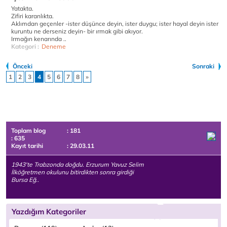
Yatakta.
Zifiri karanlıkta.
Aklımdan geçenler -ister düşünce deyin, ister duygu; ister hayal deyin ister
kuruntu ne derseniz deyin- bir ırmak gibi akıyor.
Irmağın kenarında ..
Kategori :
Deneme
Önceki
Sonraki
1
2
3
4
5
6
7
8
»
Toplam blog
: 181
: 635
Kayıt tarihi
: 29.03.11
1943'te Trabzonda doğdu. Erzurum Yavuz Selim
İlköğretmen okulunu bitirdikten sonra girdiği
Bursa Eğ..
Yazdığım Kategoriler