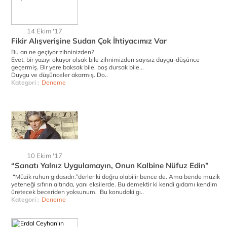
14 Ekim '17
Fikir Alışverişine Sudan Çok İhtiyacımız Var
Bu an ne geçiyor zihninizden?
Evet, bir yazıyı okuyor olsak bile zihnimizden sayısız duygu-düşünce
geçermiş. Bir yere baksak bile, boş dursak bile...
Duygu ve düşünceler akarmış. Do..
Kategori :
Deneme
10 Ekim '17
“Sanatı Yalnız Uygulamayın, Onun Kalbine Nüfuz Edin”
“Müzik ruhun gıdasıdır.”derler ki doğru olabilir bence de. Ama bende müzik
yeteneği sıfırın altında, yanı eksilerde. Bu demektir ki kendi gıdamı kendim
üretecek beceriden yoksunum. Bu konudaki gı..
Kategori :
Deneme