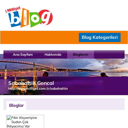
Blog Kategorileri
Ana Sayfam
Hakkımda
Bloglarım
Sabahattin Gencal
http://blog.milliyet.com.tr/sabahattin
Bloglar