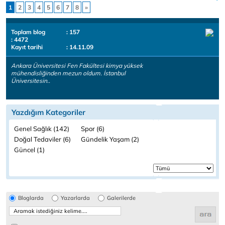
1
2
3
4
5
6
7
8
»
Toplam blog
: 157
: 4472
Kayıt tarihi
: 14.11.09
Ankara Üniversitesi Fen Fakültesi kimya yüksek
mühendisliğinden mezun oldum. İstanbul
Üniversitesin..
Yazdığım Kategoriler
Genel Sağlık (142)
Spor (6)
Doğal Tedaviler (6)
Gündelik Yaşam (2)
Güncel (1)
Bloglarda
Yazarlarda
Galerilerde