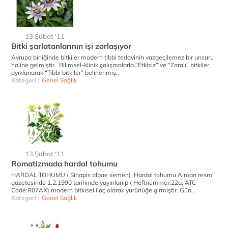
13 Şubat '11
Bitki şarlatanlarının işi zorlaşıyor
Avrupa birliğinde bitkiler modern tıbbi tedavinin vazgeçilemez bir unsuru
haline gelmiştir. Bilimsel-klinik çalışmalarla “Etkisiz” ve “Zaralı” bitkiler
ayıklanarak “Tıbbi bitkiler” belirlenmiş..
Kategori :
Genel Sağlık
13 Şubat '11
Romatizmada hardal tohumu
HARDAL TOHUMU ( Sinapis albae semen) Hardal tohumu Alman resmi
gazetesinde 1.2.1990 tarihinde yayınlanıp ( Heftnummer:22a, ATC-
Code:R07AX) modern bitkisel ilaç olarak yürürlüğe girmiştir. Gün..
Kategori :
Genel Sağlık