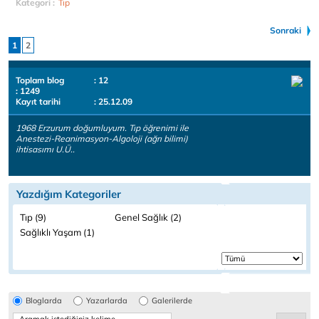
Kategori :
Tıp
Sonraki
1
2
Toplam blog
: 12
: 1249
Kayıt tarihi
: 25.12.09
1968 Erzurum doğumluyum. Tıp öğrenimi ile
Anestezi-Reanimasyon-Algoloji (ağrı bilimi)
ihtisasımı U.Ü..
Yazdığım Kategoriler
Tıp (9)
Genel Sağlık (2)
Sağlıklı Yaşam (1)
Bloglarda
Yazarlarda
Galerilerde