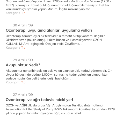
Ozonun varlığını dünyada ilk kez 1785 yılında Martinus Van Marum (1750 -
1837) bulmuştur. Fakat bulduğunun ozon olduğunu bilememiştir. Elektrik
konusunda çalışmalar yapan Marum, İngiliz makine yapımc..
Kategori :
Tıp
30 Aralık '09
Ozonterapi uygulama alanları uygulama yolları
Ozonterapi tamamlayıcı bir tedavidir; alternatif bir tıp yöntemi değildir.
Oksidatif stres (toksin artışı), Hücre hasarı ve Hastalık yaratır. OZON
KULLANIMI Anti-aging etki Oksijen etkisi Zayıflama, ..
Kategori :
Tıp
29 Aralık '09
Akupunktur Nedir?
Akupunktur tıp tarihindeki en eski ve en uzun soluklu tedavi yöntemidir. Çin –
Uygur bölgesinde doğup 5.000 yıl sonrasına kadar gelebilen akupunktur,
sadece hastalığın belirtilerini değil hastalığın ..
Kategori :
Tıp
27 Aralık '09
Ozonterapi ve ağrı tedavisindeki yeri
OZON ve AĞRI Uluslararası Ağrı Araştırmaları Teşkilatı (International
Association fot the Study of Pain/ IASP) Taksonomi komitesi tarafından 1979
yılında yapılan tanımlamaya göre ağrı; vücudun belirli..