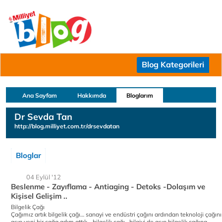
Blog Kategorileri
Ana Sayfam
Hakkımda
Bloglarım
Dr Sevda Tan
http://blog.milliyet.com.tr/drsevdatan
Bloglar
04 Eylül '12
Beslenme - Zayıflama - Antiaging - Detoks -Dolaşım ve
Kişisel Gelişim ..
Bilgelik Çağı
Çağımız artık bilgelik çağı… sanayi ve endüstri çağını ardından teknoloji çağını
aşıp yeni bir çağa adım attık… bilgelik çağı.. bilgiyi de aşıp bilgelik çağına