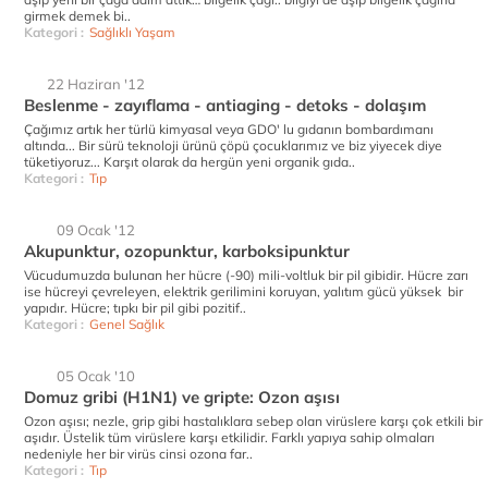
girmek demek bi..
Kategori :
Sağlıklı Yaşam
22 Haziran '12
Beslenme - zayıflama - antiaging - detoks - dolaşım
Çağımız artık her türlü kimyasal veya GDO' lu gıdanın bombardımanı
altında... Bir sürü teknoloji ürünü çöpü çocuklarımız ve biz yiyecek diye
tüketiyoruz... Karşıt olarak da hergün yeni organik gıda..
Kategori :
Tıp
09 Ocak '12
Akupunktur, ozopunktur, karboksipunktur
Vücudumuzda bulunan her hücre (-90) mili-voltluk bir pil gibidir. Hücre zarı
ise hücreyi çevreleyen, elektrik gerilimini koruyan, yalıtım gücü yüksek bir
yapıdır. Hücre; tıpkı bir pil gibi pozitif..
Kategori :
Genel Sağlık
05 Ocak '10
Domuz gribi (H1N1) ve gripte: Ozon aşısı
Ozon aşısı; nezle, grip gibi hastalıklara sebep olan virüslere karşı çok etkili bir
aşıdır. Üstelik tüm virüslere karşı etkilidir. Farklı yapıya sahip olmaları
nedeniyle her bir virüs cinsi ozona far..
Kategori :
Tıp