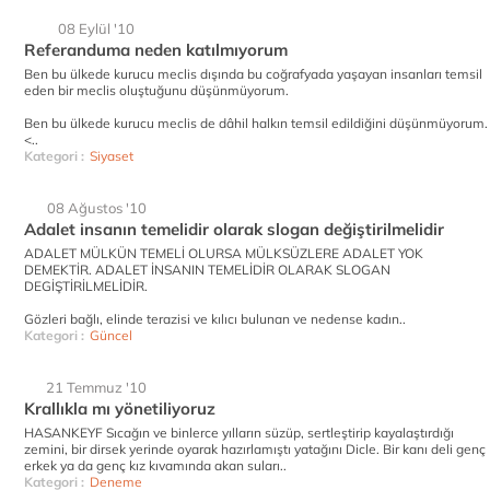
08 Eylül '10
Referanduma neden katılmıyorum
Ben bu ülkede kurucu meclis dışında bu coğrafyada yaşayan insanları temsil
eden bir meclis oluştuğunu düşünmüyorum.
Ben bu ülkede kurucu meclis de dâhil halkın temsil edildiğini düşünmüyorum.
<..
Kategori :
Siyaset
08 Ağustos '10
Adalet insanın temelidir olarak slogan değiştirilmelidir
ADALET MÜLKÜN TEMELİ OLURSA MÜLKSÜZLERE ADALET YOK
DEMEKTİR. ADALET İNSANIN TEMELİDİR OLARAK SLOGAN
DEGİŞTİRİLMELİDİR.
Gözleri bağlı, elinde terazisi ve kılıcı bulunan ve nedense kadın..
Kategori :
Güncel
21 Temmuz '10
Krallıkla mı yönetiliyoruz
HASANKEYF Sıcağın ve binlerce yılların süzüp, sertleştirip kayalaştırdığı
zemini, bir dirsek yerinde oyarak hazırlamıştı yatağını Dicle. Bir kanı deli genç
erkek ya da genç kız kıvamında akan suları..
Kategori :
Deneme