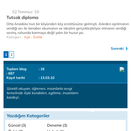
02 Temmuz '10
Tutsak diploma
Orta Anadolu’nun bir köyünden köy enstitüsüne gelmişti. Aileden ayrılmanın
verdiği acı ile beraber okumanın ve idealini gerçekleştiriyor olmanın verdiği
sevinç ruhunda karmaşa değil yalın bir huzur ya..
Kategori :
Aşk - Evlilik
Sonraki
1
2
Toplam blog
: 16
: 687
Kayıt tarihi
: 13.03.10
Sürekli okuyan, öğrenen, insanlarla sevgi
temelinde ilişki kurabilen, egitime, insanların
kardeşl..
Yazdığım Kategoriler
Güncel (3)
Deneme (3)