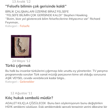
13 Aralık '12
''Felsefe bilimin çok gerisinde kaldı''
BİRLİK ÇALIŞMALARI ÜZERİNE BİRAZ FELSEFE
‘’FELSEFE BİLİMİN ÇOK GERİSİNDE KALDI’’ Stephen Hawking
‘’Bizim, bize yol gösterecek bilim felsefecilerine ihtiyacımız var’’ Richard
Feynman..
Kategori :
Felsefe
24 Mayıs '12
Türkü çığırmak
Bu halk bu insanlar türkülerini çığırmayı bile unuttu ey yönetenler. TV yarışma
programında sorulan Türk sanat müziği parçasının kime ait olduğu sorusuna
AŞIK VEYSEL cevabı verebilecek kadar bilgis..
Kategori :
Gelenekler
12 Ağustos '11
Kılıç hukuk sembolü müdür?
ADALET KILIÇLA ÇÖZÜLECEK Bunu ben söylemiyorum bunu değiştirilen
HSYK amblemi söylüyor. Eski amblemdeki gerçek terazinin yerini dikeyine bir