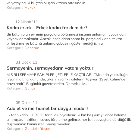
ve yatayına iki kılıçtan oluşan kitabın ortasına in..
Kategori :
Hukuk
12 Nisan '11
Kadın erkek - Erkek kadın farklı mıdır?
Bir bütün olan evrenin parçalara bölünmesi insanın anlama ihtiyacından
kaynaklanmaktadır. Ancak insan daha sonra bu parçaladıklarını tekrar
birleştirme ve bütünü anlama çabasını göstermediği için a..
Kategori :
Deneme
31 Ocak '11
Sermayenin, sermayedarın vatanı yoktur
MISIRLI SERMAYE SAHİPLERİ JETLERLE KAÇTILAR. ‘’Mısır’da yoksulluğa
isyanın altıncı gününde, ülkenin varlıklı ailelerini taşıyan 19 jet Kahire’den
havalandı’’. Bugünkü gazetelerden. Demek ki M..
Kategori :
Güncel
05 Ocak '11
Adalet ve merhamet bir duygu mudur?
İlk tarih kitabı HERDOT tarihi olup yaklaşık iki bin beş yüz yıl önce kaleme
alınmıştır. ‘’İskitlerin savaş törelerine gelince, her İskit savaşta öldürdüğü ilk
düşmanının kanını içer. Savaş meydan..
Kategori :
Gündelik Yaşam