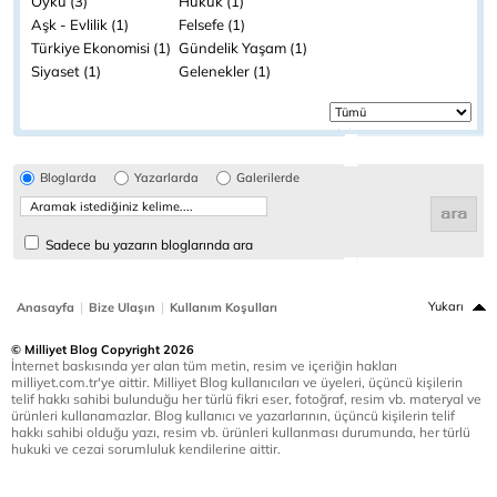
Öykü (3)
Hukuk (1)
Aşk - Evlilik (1)
Felsefe (1)
Türkiye Ekonomisi (1)
Gündelik Yaşam (1)
Siyaset (1)
Gelenekler (1)
Bloglarda
Yazarlarda
Galerilerde
Sadece bu yazarın bloglarında ara
|
|
Yukarı
Anasayfa
Bize Ulaşın
Kullanım Koşulları
© Milliyet Blog Copyright 2026
İnternet baskısında yer alan tüm metin, resim ve içeriğin hakları
milliyet.com.tr'ye aittir. Milliyet Blog kullanıcıları ve üyeleri, üçüncü kişilerin
telif hakkı sahibi bulunduğu her türlü fikri eser, fotoğraf, resim vb. materyal ve
ürünleri kullanamazlar. Blog kullanıcı ve yazarlarının, üçüncü kişilerin telif
hakkı sahibi olduğu yazı, resim vb. ürünleri kullanması durumunda, her türlü
hukuki ve cezai sorumluluk kendilerine aittir.