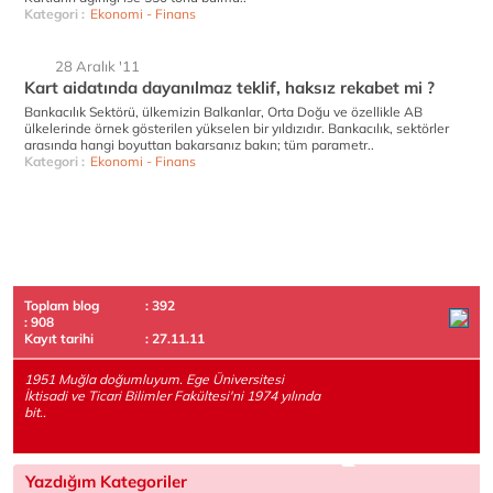
Kategori :
Ekonomi - Finans
28 Aralık '11
Kart aidatında dayanılmaz teklif, haksız rekabet mi ?
Bankacılık Sektörü, ülkemizin Balkanlar, Orta Doğu ve özellikle AB
ülkelerinde örnek gösterilen yükselen bir yıldızıdır. Bankacılık, sektörler
arasında hangi boyuttan bakarsanız bakın; tüm parametr..
Kategori :
Ekonomi - Finans
Toplam blog
: 392
: 908
Kayıt tarihi
: 27.11.11
1951 Muğla doğumluyum. Ege Üniversitesi
İktisadi ve Ticari Bilimler Fakültesi'ni 1974 yılında
bit..
Yazdığım Kategoriler