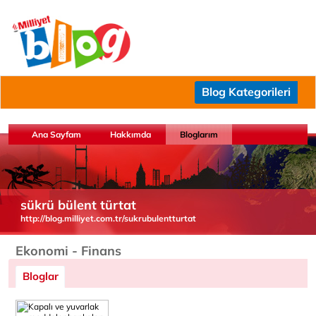
Blog Kategorileri
Ana Sayfam
Hakkımda
Bloglarım
sükrü bülent türtat
http://blog.milliyet.com.tr/sukrubulentturtat
Ekonomi - Finans
Bloglar