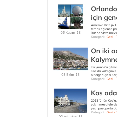
Orlando
için gen
Amerika Birleşik D
temalı eğlence par
06 Kasım '13
Buena Vista mevki
Kategori :
Gezi - T
On iki a
Kalymn
Kalymnos’a gitmen
Kos’da kaldığımız 
03 Ekim '13
bir diğer üyesi Ka
Kategori :
Gezi - T
Kos ada
2013 ‘ünün Kos’u, 
yakın mesafelerde
yeşil pasaporta d
Kategori :
Gezi - T
02 Ağustos '13