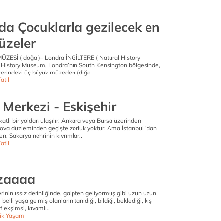
da Çocuklarla gezilecek en
üzeler
ZESİ ( doğa )– Londra İNGİLTERE ( Natural History
 History Museum, Londra’nın South Kensington bölgesinde,
zerindeki üç büyük müzeden (diğe..
atil
 Merkezi - Eskişehir
atli bir yoldan ulaşılır. Ankara veya Bursa üzerinden
, ova düzleminden geçişte zorluk yoktur. Ama İstanbul ‘dan
en, Sakarya nehrinin kıvrımlar..
atil
zaaaa
erinin ıssız derinliğinde, gaipten geliyormuş gibi uzun uzun
belli yaşa gelmiş olanların tanıdığı, bildiği, beklediği, kış
f ekşimsi, kıvamlı..
ik Yaşam