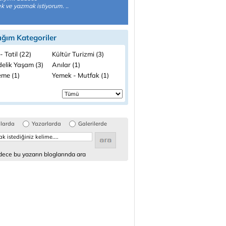
 ve yazmak istiyorum. ..
ığım Kategoriler
- Tatil (22)
Kültür Turizmi (3)
elik Yaşam (3)
Anılar (1)
me (1)
Yemek - Mutfak (1)
glarda
Yazarlarda
Galerilerde
ece bu yazarın bloglarında ara