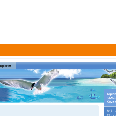
loglarım
Topla
: 3253
Kayıt 
İTÜ m
Plancı