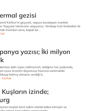
ermal gezisi
zmit Körfezi‘ni geçerek, vapuru kovalayan martılar
n Topçular iskelesine ulaşıyoruz. Yenikapı hızlı feribotları ile
mak mümkün ama, kapalı bir ..
atil
anya yazısı; İki milyon
uk
amlası dahi ziyan edilmemeli, aldığınız her yudumda,
an eşsiz lezzetin doyumsuz hazzına varılmalıdır.
’ Sıkışıp kalmış olmanın verdiği b..
- Mutfak
Kuşların izinde;
urg
öçmen kuşları kent sakini olarak kabul etmişler ve
rında onlara özel odalar yapmışlardır.