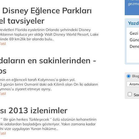
gezmek
 Disney Eğlence Parkları
el tavsiyeler
Yazd
evletleri Florida eyaletinin Orlando şehrindeki Disney
Gezi 
klarının topluca yer aldığı Walt Disney World Resort, Lake
inde 69 km2lik bir alanda bulu..
Günd
atil
Dene
daların en sakinlerinden -
os
Blo
in en eğlenceli tarafı Kalymnos’a giden yol.
3 günün birini Osmanlı’daki adı Kilimli olan On İki adaların
lymnos’u ziyaret etmeye ayırıy..
atil
Sad
sı 2013 izlenimler
‘’ Bir gün herkes Türkleşecek ‘’ özlü sözünün kehanetinin
ki adalardan başladığını gösteriyor. Yakın zamana kadar
ahi vize uygulayan Yunan hüküme..
atil