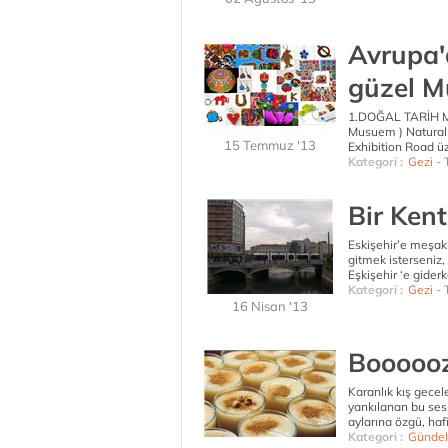
Avrupa'
güzel M
1.DOĞAL TARİH MÜ
Musuem ) Natural
15 Temmuz '13
Exhibition Road ü
Kategori :
Gezi - T
Bir Kent
Eskişehir’e meşakk
gitmek isterseniz
Eşkişehir ‘e giderk
Kategori :
Gezi - T
16 Nisan '13
Booooo
Karanlık kış gecel
yankılanan bu ses, 
aylarına özgü, hafi
Kategori :
Gündel