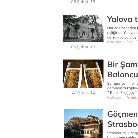
08 Şubat '13
Yalova t
Darıca üzerinden İ
eşliğinde Yalova’nı
de Yalova’ya ulaş
Kategori :
Gezi - T
05 Şubat '13
Bir Şamp
Balonc
Şampanyanın bir d
damağınızı kaplay
17 Aralık '12
‘’ Plop ! Foşşşşş ‘
Kategori :
Yemek 
Göçmen 
Strasbo
Strasbourglu’lar g
binalarının çatıla