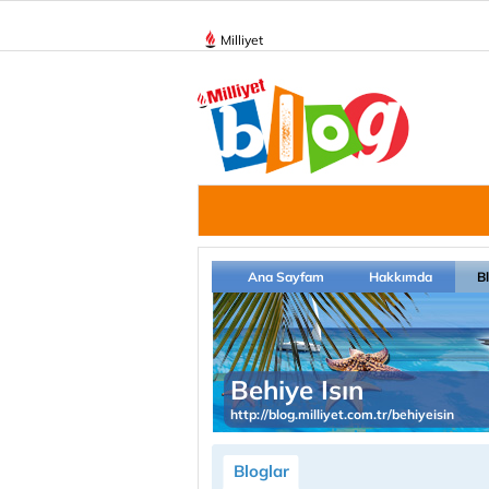
Milliyet
Ana Sayfam
Hakkımda
B
Behiye Isın
http://blog.milliyet.com.tr/behiyeisin
Bloglar