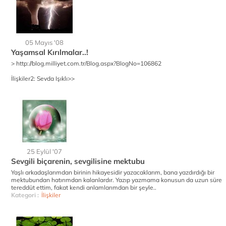
05 Mayıs '08
Yaşamsal Kırılmalar..!
> http://blog.milliyet.com.tr/Blog.aspx?BlogNo=106862
İlişkiler
2: Sevda Işıklı>>
25 Eylül '07
Sevgili biçarenin, sevgilisine mektubu
Yaşlı arkadaşlarımdan birinin hikayesidir yazacaklarım, bana yazdırdığı bir
mektubundan hatırımdan kalanlardır. Yazıp yazmama konusun da uzun süre
tereddüt ettim, fakat kendi anlamlarımdan bir şeyle..
Kategori :
İlişkiler