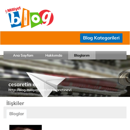
Blog Kategorileri
Ana Sayfam
Hakkımda
Bloglarım
cesaretin evi
http://blog.milliyet.com.tr/cesaretinevi
İlişkiler
Bloglar