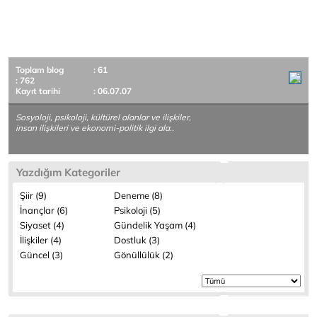
Toplam blog
: 61
: 762
Kayıt tarihi
: 06.07.07
Sosyoloji, psikoloji, kültürel alanlar ve ilişkiler,
insan ilişkileri ve ekonomi-politik ilgi ala..
Yazdığım Kategoriler
Şiir (9)
Deneme (8)
İnançlar (6)
Psikoloji (5)
Siyaset (4)
Gündelik Yaşam (4)
İlişkiler (4)
Dostluk (3)
Güncel (3)
Gönüllülük (2)