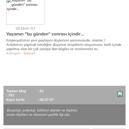
28 Ekim '07
Yaşamın "bu günden" sonrası içindir...
Emperyalizmin yeni paylaşım düşlerinin yansımasıdır, olanlar..!
Anlatımını yapmak istediğim düşünce-tespitlerin oluşumunu; tarih içinde
yapılmış olan bir çok savaşa dair bilgiler ve incelemeler to..
Kategori :
Güncel
Toplam blog
: 61
: 762
Kayıt tarihi
: 06.07.07
Sosyoloji, psikoloji, kültürel alanlar ve ilişkiler,
insan ilişkileri ve ekonomi-politik ilgi ala..