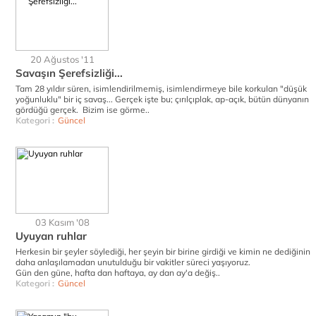
20 Ağustos '11
Savaşın Şerefsizliği...
Tam 28 yıldır süren, isimlendirilmemiş, isimlendirmeye bile korkulan "düşük
yoğunluklu" bir iç savaş... Gerçek işte bu; çırılçıplak, ap-açık, bütün dünyanın
gördüğü gerçek. Bizim ise görme..
Kategori :
Güncel
03 Kasım '08
Uyuyan ruhlar
Herkesin bir şeyler söylediği, her şeyin bir birine girdiği ve kimin ne dediğinin
daha anlaşılamadan unutulduğu bir vakitler süreci yaşıyoruz.
Gün den güne, hafta dan haftaya, ay dan ay'a değiş..
Kategori :
Güncel