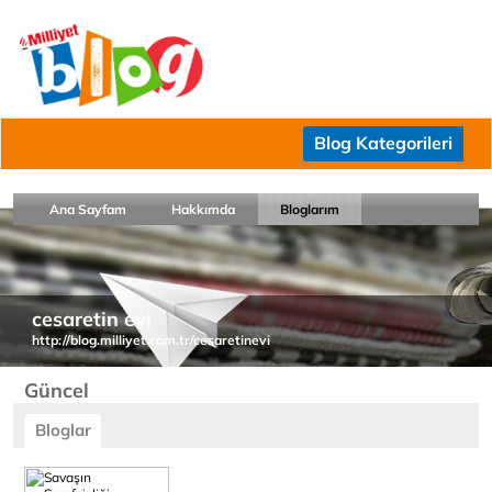
Blog Kategorileri
Ana Sayfam
Hakkımda
Bloglarım
cesaretin evi
http://blog.milliyet.com.tr/cesaretinevi
Güncel
Bloglar