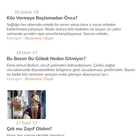
02 Şubat '19
Kilo Vermeye Başlamadan Önce?
Sağlığın her alanında ortada bir sorun varsa önce o sorun ortadan
kaldırılmaya çalışılıyor. Böyle olunca bilin bakalım ne oluyor, en yakın
zamanda yeniden aynı sorunla karşılaşıyoruz. Sorunu ortada..
Kategori :
Beslenme / Diyet
18 Ekim '17
Bu Basen Bu Göbek Neden Gitmiyor?
Elma armut derken, vücut şeklinden bahsediyorum. Çünkü yağlar
vücudumuzda depolandıkları bölgelere göre vücudumuzu şekillendirir. Bazen
ne kadar kilo verirsem vereyim onlar gitmiyor diyorsunuz ya i..
Kategori :
Beslenme / Diyet
27 Eylül '17
Çok mu Zayıf Olalım?
Hayır, her zaman idealde olmalıyız.