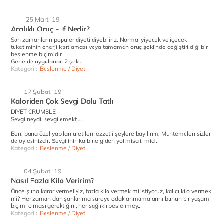
25 Mart '19
Aralıklı Oruç - If Nedir?
Son zamanların popüler diyeti diyebiliriz. Normal yiyecek ve içecek
tüketiminin enerji kısıtlaması veya tamamen oruç şeklinde değiştirildiği bir
beslenme biçimidir.
Genelde uygulanan 2 şekl..
Kategori :
Beslenme / Diyet
17 Şubat '19
Kaloriden Çok Sevgi Dolu Tatlı
DİYET CRUMBLE
Sevgi neydi, sevgi emekti…
Ben, bana özel yapılan üretilen lezzetli şeylere bayılırım. Muhtemelen sizler
de öylesinizdir. Sevgilinin kalbine giden yol misali, mid..
Kategori :
Beslenme / Diyet
04 Şubat '19
Nasıl Fazla Kilo Veririm?
Önce şuna karar vermeliyiz, fazla kilo vermek mi istiyoruz, kalıcı kilo vermek
mi? Her zaman danışanlarıma süreye odaklanmamalarını bunun bir yaşam
biçimi olması gerektiğini, her sağlıklı beslenmey..
Kategori :
Beslenme / Diyet