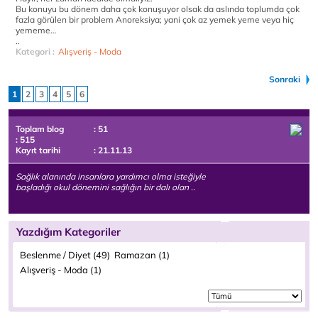
Bu konuyu bu dönem daha çok konuşuyor olsak da aslında toplumda çok
fazla görülen bir problem Anoreksiya; yani çok az yemek yeme veya hiç
yememe…
..
Kategori :
Alışveriş - Moda
Sonraki
1
2
3
4
5
6
Toplam blog
: 51
: 515
Kayıt tarihi
: 21.11.13
Sağlık alanında insanlara yardımcı olma isteğiyle
başladığı okul dönemini sağlığın bir dalı olan ..
Yazdığım Kategoriler
Beslenme / Diyet (49)
Ramazan (1)
Alışveriş - Moda (1)