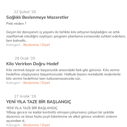
22 Şubat '20
Sağlıklı Beslenmeye Mazeretler
Peki neden ?
Geçen bir danışanım iş yaşamı ile birlikte kilo artışının başladığını ve artık
zayıflamak istediğini söylüyor; program planlama esnasında sohbet ederken,
ben kahvaltı..
Kategori :
Beslenme / Diyet
29 Ocak '20
Kilo Verirken Doğru Hedef
Kilo vermek başarı ve başarısızlık arasındaki fark gibi görünür. Kilo verme
hedefine ulaştıysanız başarılısınızdır. Halbuki bazen metabolik nedenlerle
kilo verme hedefinizi tam tutturamasanızda sür..
Kategori :
Beslenme / Diyet
27 Aralık '19
YENİ YILA TAZE BİR BAŞLANGIÇ
YENİ YILA TAZE BİR BAŞLANGIÇ
Yılbaşı gecesi ne kadar kontrollü olmaya çalışırsanız çalışın bir şekilde
düzensiz ve biraz fazla çeşit tüketimine ek alkol girince sindirim sistemi
açısından d..
Kategori :
Beslenme / Diyet