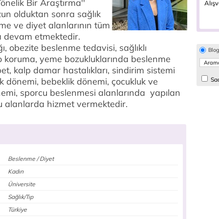
nelik Bir Araştırma''
Alışv
zun olduktan sonra sağlık
me ve diyet alanlarının tüm
a devam etmektedir.
, obezite beslenme tedavisi, sağlıklı
Blo
lo koruma, yeme bozukluklarında beslenme
bet, kalp damar hastalıkları, sindirim sistemi
ilik dönemi, bebeklik dönemi, çocukluk ve
Sad
emi, sporcu beslenmesi alanlarında yapılan
u alanlarda hizmet vermektedir.
Beslenme / Diyet
Kadın
Üniversite
Sağlık/Tıp
Türkiye