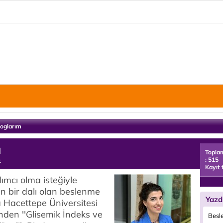
loglarım
u
Topla
: 515
t
Kayıt 
ımcı olma isteğiyle
ın bir dalı olan beslenme
Yazd
a Hacettepe Üniversitesi
den ''Glisemik İndeks ve
Besl