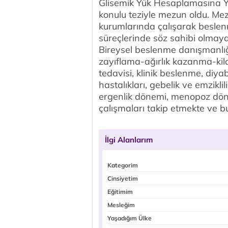
Glisemik Yük Hesaplamasına Yö
konulu teziyle mezun oldu. Me
kurumlarında çalışarak beslen
süreçlerinde söz sahibi olmay
Bireysel beslenme danışmanlığı
zayıflama-ağırlık kazanma-ki
tedavisi, klinik beslenme, diya
hastalıkları, gebelik ve emzikl
ergenlik dönemi, menopoz dön
çalışmaları takip etmekte ve b
İlgi Alanlarım
Kategorim
Cinsiyetim
Eğitimim
Mesleğim
Yaşadığım Ülke