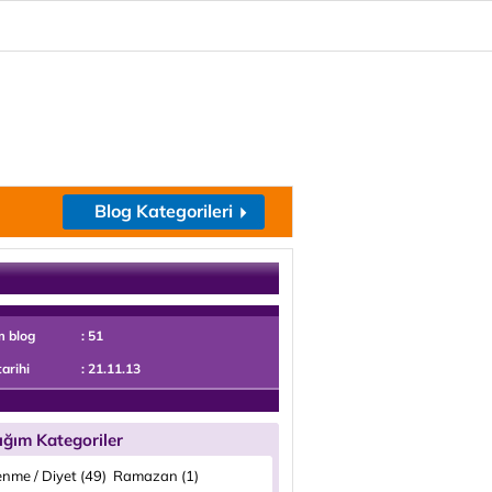
Blog Kategorileri
m blog
: 51
tarihi
: 21.11.13
ığım Kategoriler
enme / Diyet (49)
Ramazan (1)