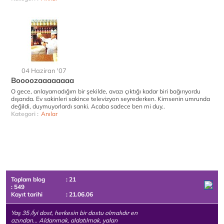
04 Haziran '07
Boooozaaaaaaaa
O gece, anlayamadığım bir şekilde, avazı çıktığı kadar biri bağırıyordu
dışarıda. Ev sakinleri sakince televizyon seyrederken. Kimsenin umrunda
değildi, duymuyorlardı sanki. Acaba sadece ben mi duy..
Kategori :
Anılar
Toplam blog
: 21
: 549
Kayıt tarihi
: 21.06.06
Yaş 35 /İyi dost, herkesin bir dostu olmalıdır en
azından... Aldanmak, aldatılmak, yalan