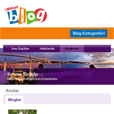
Blog Kategorileri
Ana Sayfam
Hakkımda
Bloglarım
Kenan Soyalp
http://blog.milliyet.com.tr/saskinim
Anılar
Bloglar