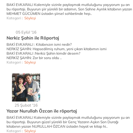
BAKİ EVKARALI Kalemiyle sizinle paylaşmak mutluluğunu yaşıyorum şu an
bu röportajı. Buyurun şiir yürekli bir adamın, Son Sahne Ayrılık kitabının yazarı
MEHMET GÜCÜMEN üstadın şiirsel sohbetinde hep..
Kategori :
Söyleşi
05 Eylül '16
Nerkiz Şahin ile Röportaj
BAKİ EVKARALI : Kitabınızın ismi nedir?
NERKİZ ŞAHİN: Hapsedilmiş ruhum, yeni çıkan kitabımın ismi
BAKİ EVKARALI :Nerkiz Şahin kimdir desem?
NERKİZ ŞAHİN: Zor bir soru oldu ..
Kategori :
Söyleşi
25 Şubat '16
Yazar Nurullah Özcan ile röportaj
BAKİ EVKARALI Kalemiyle sizinle paylaşmak mutluluğunu yaşıyorum şu an
bu röportajı. Buyurun güzel yürekli bir Genç Yazarın Aşkın Son Durağı
kitabının yazarı NURULLAH ÖZCAN üstadın hayat ve kitap hi..
Kategori :
Söyleşi