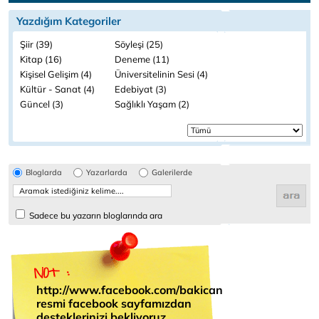
Yazdığım Kategoriler
Şiir (39)
Söyleşi (25)
Kitap (16)
Deneme (11)
Kişisel Gelişim (4)
Üniversitelinin Sesi (4)
Kültür - Sanat (4)
Edebiyat (3)
Güncel (3)
Sağlıklı Yaşam (2)
Bloglarda
Yazarlarda
Galerilerde
Sadece bu yazarın bloglarında ara
http://www.facebook.com/bakican
resmi facebook sayfamızdan
desteklerinizi bekliyoruz,