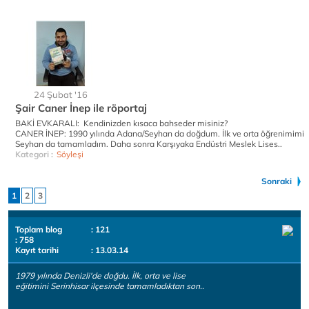
24 Şubat '16
Şair Caner İnep ile röportaj
BAKİ EVKARALI: Kendinizden kısaca bahseder misiniz?
CANER İNEP: 1990 yılında Adana/Seyhan da doğdum. İlk ve orta öğrenimimi
Seyhan da tamamladım. Daha sonra Karşıyaka Endüstri Meslek Lises..
Kategori :
Söyleşi
Sonraki
1
2
3
Toplam blog
: 121
: 758
Kayıt tarihi
: 13.03.14
1979 yılında Denizli'de doğdu. İlk, orta ve lise
eğitimini Serinhisar ilçesinde tamamladıktan son..