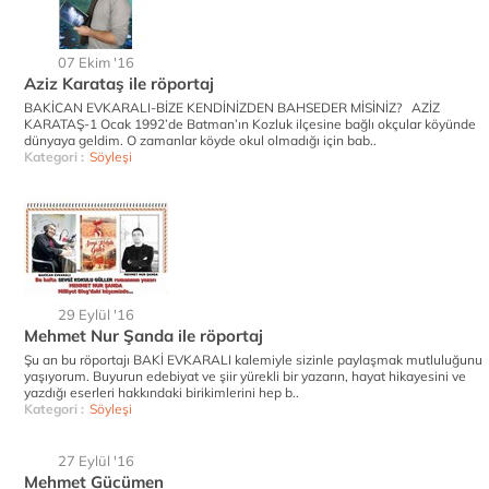
07 Ekim '16
Aziz Karataş ile röportaj
BAKİCAN EVKARALI-BİZE KENDİNİZDEN BAHSEDER MİSİNİZ? AZİZ
KARATAŞ-1 Ocak 1992’de Batman’ın Kozluk ilçesine bağlı okçular köyünde
dünyaya geldim. O zamanlar köyde okul olmadığı için bab..
Kategori :
Söyleşi
29 Eylül '16
Mehmet Nur Şanda ile röportaj
Şu an bu röportajı BAKİ EVKARALI kalemiyle sizinle paylaşmak mutluluğunu
yaşıyorum. Buyurun edebiyat ve şiir yürekli bir yazarın, hayat hikayesini ve
yazdığı eserleri hakkındaki birikimlerini hep b..
Kategori :
Söyleşi
27 Eylül '16
Mehmet Gücümen