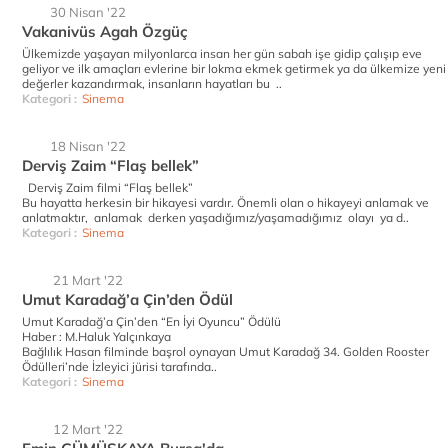
30 Nisan '22
Vakanivüs Agah Özgüç
Ülkemizde yaşayan milyonlarca insan her gün sabah işe gidip çalışıp eve
geliyor ve ilk amaçları evlerine bir lokma ekmek getirmek ya da ülkemize yeni
değerler kazandırmak, insanların hayatları bu ..
Kategori :
Sinema
18 Nisan '22
Derviş Zaim “Flaş bellek”
Derviş Zaim filmi “Flaş bellek”
Bu hayatta herkesin bir hikayesi vardır. Önemli olan o hikayeyi anlamak ve
anlatmaktır, anlamak derken yaşadığımız/yaşamadığımız olayı ya d..
Kategori :
Sinema
21 Mart '22
Umut Karadağ’a Çin’den Ödül
Umut Karadağ’a Çin’den “En İyi Oyuncu” Ödülü
Haber : M.Haluk Yalçınkaya
Bağlılık Hasan filminde başrol oynayan Umut Karadağ 34. Golden Rooster
Ödülleri’nde İzleyici jürisi tarafında..
Kategori :
Sinema
12 Mart '22