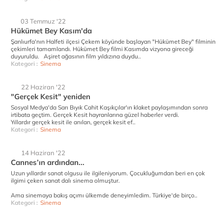
03 Temmuz '22
Hükümet Bey Kasım'da
Şanlıurfa'nın Halfeti ilçesi Çekem köyünde başlayan "Hükümet Bey" filminin
çekimleri tamamlandı. Hükümet Bey filmi Kasımda vizyona gireceği
duyuruldu. Aşiret ağasının film yıldızına duydu..
Kategori :
Sinema
22 Haziran '22
"Gerçek Kesit" yeniden
Sosyal Medya'da Sarı Bıyık Cahit Kaşıkçılar'ın klaket paylaşımından sonra
irtibata geçtim. Gerçek Kesit hayranlarına güzel haberler verdi.
Yıllardır gerçek kesit ile anılan, gerçek kesit ef..
Kategori :
Sinema
14 Haziran '22
Cannes’ın ardından...
Uzun yıllardır sanat olgusu ile ilgileniyorum. Çocukluğumdan beri en çok
ilgimi çeken sanat dalı sinema olmuştur.
Ama sinemaya bakış açımı ülkemde deneyimledim. Türkiye'de birço..
Kategori :
Sinema