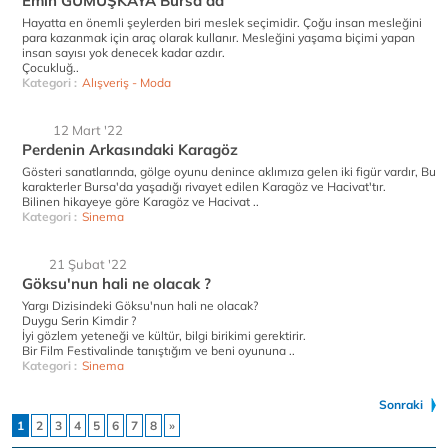
Emin GÜMÜŞKAYA Bursa'da
Hayatta en önemli şeylerden biri meslek seçimidir. Çoğu insan mesleğini
para kazanmak için araç olarak kullanır. Mesleğini yaşama biçimi yapan
insan sayısı yok denecek kadar azdır.
Çocukluğ..
Kategori :
Alışveriş - Moda
12 Mart '22
Perdenin Arkasındaki Karagöz
Gösteri sanatlarında, gölge oyunu denince aklımıza gelen iki figür vardır, Bu
karakterler Bursa'da yaşadığı rivayet edilen Karagöz ve Hacivat'tır.
Bilinen hikayeye göre Karagöz ve Hacivat ..
Kategori :
Sinema
21 Şubat '22
Göksu'nun hali ne olacak ?
Yargı Dizisindeki Göksu'nun hali ne olacak?
Duygu Serin Kimdir ?
İyi gözlem yeteneği ve kültür, bilgi birikimi gerektirir.
Bir Film Festivalinde tanıştığım ve beni oyununa ..
Kategori :
Sinema
Sonraki
1
2
3
4
5
6
7
8
»