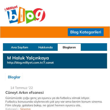
Blog Kategorileri
Ana Sayfam
Hakkımda
Bloglarım
M Haluk Yalçınkaya
http://blog.milliyet.com.tr/7.sanat
Bloglar
14 Temmuz '22
Cüneyt Arkın efsanesi
Günümüzde çoğu genç ya oyuncu ya da futbolcu olmak istiyor.
Futbolcu konusunda söylenecek çok şey var ama benim konum sinema.
Film izleyip, galalara bakıp, ne güzel hemen oyuncu ola..
Kategori :
Sinema