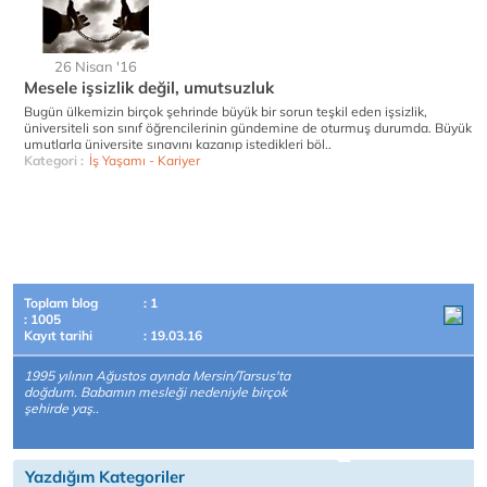
26 Nisan '16
Mesele işsizlik değil, umutsuzluk
Bugün ülkemizin birçok şehrinde büyük bir sorun teşkil eden işsizlik,
üniversiteli son sınıf öğrencilerinin gündemine de oturmuş durumda. Büyük
umutlarla üniversite sınavını kazanıp istedikleri böl..
Kategori :
İş Yaşamı - Kariyer
Toplam blog
: 1
: 1005
Kayıt tarihi
: 19.03.16
1995 yılının Ağustos ayında Mersin/Tarsus'ta
doğdum. Babamın mesleği nedeniyle birçok
şehirde yaş..
Yazdığım Kategoriler