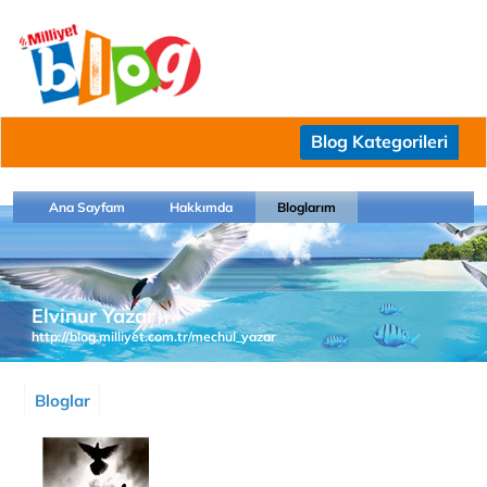
Blog Kategorileri
Ana Sayfam
Hakkımda
Bloglarım
Elvinur Yazar
http://blog.milliyet.com.tr/mechul_yazar
Bloglar