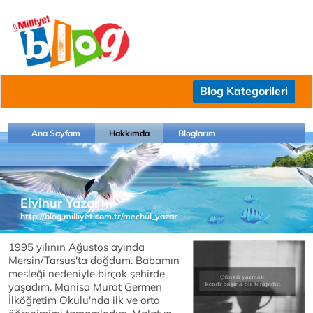
Blog Kategorileri
Ana Sayfam
Hakkımda
Bloglarım
Elvinur Yazar
http://blog.milliyet.com.tr/mechul_yazar
1995 yılının Ağustos ayında
Mersin/Tarsus'ta doğdum. Babamın
mesleği nedeniyle birçok şehirde
yaşadım. Manisa Murat Germen
İlköğretim Okulu'nda ilk ve orta