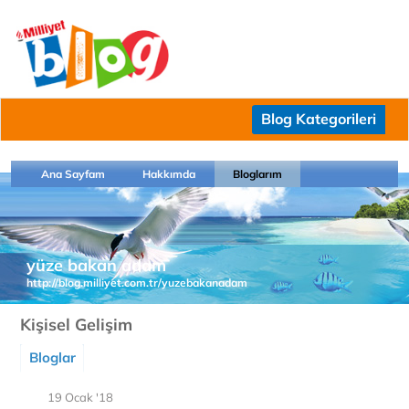
Blog Kategorileri
Ana Sayfam
Hakkımda
Bloglarım
yüze bakan adam
http://blog.milliyet.com.tr/yuzebakanadam
Kişisel Gelişim
Bloglar
19 Ocak '18