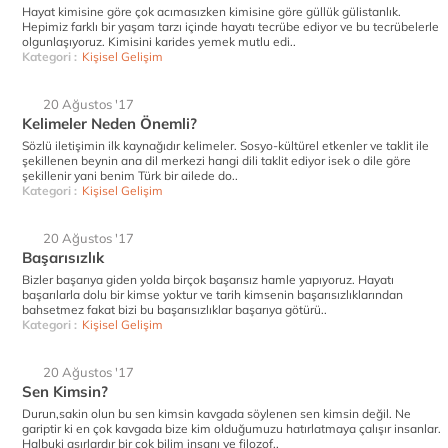
Hayat kimisine göre çok acımasızken kimisine göre güllük gülistanlık.
Hepimiz farklı bir yaşam tarzı içinde hayatı tecrübe ediyor ve bu tecrübelerle
olgunlaşıyoruz. Kimisini karides yemek mutlu edi..
Kategori :
Kişisel Gelişim
20 Ağustos '17
Kelimeler Neden Önemli?
Sözlü iletişimin ilk kaynağıdır kelimeler. Sosyo-kültürel etkenler ve taklit ile
şekillenen beynin ana dil merkezi hangi dili taklit ediyor isek o dile göre
şekillenir yani benim Türk bir ailede do..
Kategori :
Kişisel Gelişim
20 Ağustos '17
Başarısızlık
Bizler başarıya giden yolda birçok başarısız hamle yapıyoruz. Hayatı
başarılarla dolu bir kimse yoktur ve tarih kimsenin başarısızlıklarından
bahsetmez fakat bizi bu başarısızlıklar başarıya götürü..
Kategori :
Kişisel Gelişim
20 Ağustos '17
Sen Kimsin?
Durun,sakin olun bu sen kimsin kavgada söylenen sen kimsin değil. Ne
gariptir ki en çok kavgada bize kim olduğumuzu hatırlatmaya çalışır insanlar.
Halbuki asırlardır bir çok bilim insanı ve filozof..