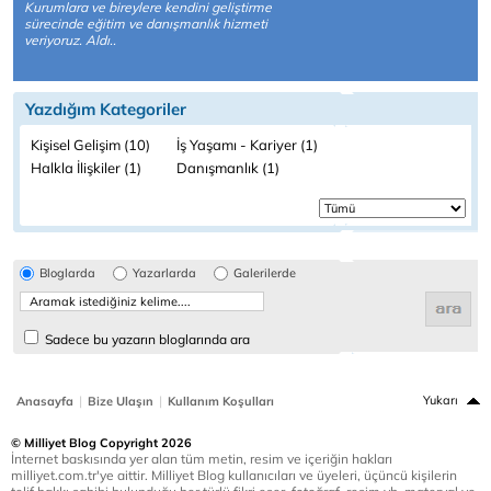
Kurumlara ve bireylere kendini geliştirme
sürecinde eğitim ve danışmanlık hizmeti
veriyoruz. Aldı..
Yazdığım Kategoriler
Kişisel Gelişim (10)
İş Yaşamı - Kariyer (1)
Halkla İlişkiler (1)
Danışmanlık (1)
Bloglarda
Yazarlarda
Galerilerde
Sadece bu yazarın bloglarında ara
|
|
Yukarı
Anasayfa
Bize Ulaşın
Kullanım Koşulları
© Milliyet Blog Copyright 2026
İnternet baskısında yer alan tüm metin, resim ve içeriğin hakları
milliyet.com.tr'ye aittir. Milliyet Blog kullanıcıları ve üyeleri, üçüncü kişilerin