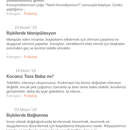
yönetebilmemiz gerekir.
Konuşmalarımızın çoğu ''Nasıl hissediyorsun?'' sorusuyla başlıyor. Çünkü
yaptığımız ..
Kategori :
Psikoloji
23 Kasım '20
İlişkilerde Manipülasyon
Manipüle eden insanlar, başkalarını etkilemek için zihinsel çarpıtma ve
duygusal sömürü yaparlar. Amaçları, istediklerini elde etmek için başkaları
üzerinden güç ve kontrol sahibi olmaktır.
..
Kategori :
Psikoloji
16 Ekim '19
Kocanız Taze Baba mı?
Tebrikler, ebeveyn oluyorsunuz. Korkmayın hiç kimse doğuştan ebeveyn
değildir, ancak pek çoğumuz zamanla iyi birer anne baba olabilir, kendimizi
geliştirebilir, daha da iyiye gidebiliriz. İyi ebeve..
Kategori :
Psikoloji
02 Mayıs '19
İlişkilerde Bağlanma
İnsan olarak doğduğumuzda beslenmak, korunmak, avunmak ve
duygularımızı düzenlemek için başkalarına ihtiyacımız vardır. İhtiyaçlarımızı