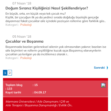
07 Nisan '18
Doğum Sıranız Kişiliğinizi Nasıl Şekillendiriyor?
En büyük, orta, en küçük veya tek çocuk mu?
Kişilik, bir çocuğun ilk ya da yedinci sırada doğduğu biyolojik gerçeğe
dayanmaz fakat çocuklar aile içindeki pozisyon rollerine göre farklılık gös..
Kategori :
Psikoloji
05 Nisan '18
Çocuklar ve Boşanma
Boşanmada bazıları geleneksel ailenin yok olmasından yakınır; bazıları ise
aile biçimleri ve rollerin çeşitliliğine kucak açar.Boşanmış ebeveynlerin
çocukları ya kırılgan ya da incitilemez olarak r..
Kategori :
Psikoloji
Sonraki
1
2
Toplam blog
: 15
: 133
Kayıt tarihi
: 04.09.17
Marmara Üniversitesi / Aile Danışmanı / Çift ve
Aile Terapisi / Boşanma Danışmanlığı / Evlilik Ön..