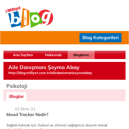
Blog Kategorileri
Ana Sayfam
Hakkımda
Bloglarım
Aile Danışmanı Şeyma Abay
http://blog.milliyet.com.tr/ailedanismaniseymaabay
Psikoloji
Bloglar
01 Ekim '21
Mood Tracker Nedir?
Sağlıklı kalmak için, fiziksel ve zihinsel sağlığımızı düzenli olarak