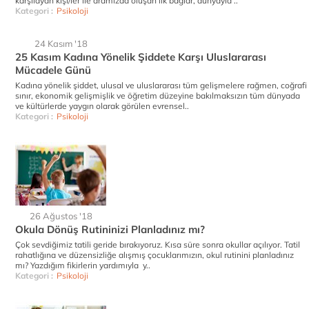
karşılayan kişi/ler ile aramızda oluşan ilk bağlar, dünyayla ..
Kategori :
Psikoloji
24 Kasım '18
25 Kasım Kadına Yönelik Şiddete Karşı Uluslararası
Mücadele Günü
Kadına yönelik şiddet, ulusal ve uluslararası tüm gelişmelere rağmen, coğrafi
sınır, ekonomik gelişmişlik ve öğretim düzeyine bakılmaksızın tüm dünyada
ve kültürlerde yaygın olarak görülen evrensel..
Kategori :
Psikoloji
26 Ağustos '18
Okula Dönüş Rutininizi Planladınız mı?
Çok sevdiğimiz tatili geride bırakıyoruz. Kısa süre sonra okullar açılıyor. Tatil
rahatlığına ve düzensizliğe alışmış çocuklarımızın, okul rutinini planladınız
mı? Yazdığım fikirlerin yardımıyla y..
Kategori :
Psikoloji