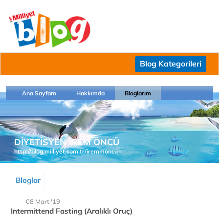
Blog Kategorileri
Ana Sayfam
Hakkımda
Bloglarım
DİYETİSYEN İREM ÖNCÜ
http://blog.milliyet.com.tr/iremmoncu
Bloglar
08 Mart '19
Intermittend Fasting (Aralıklı Oruç)