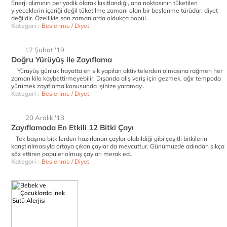
Enerji alımının periyodik olarak kısıtlandığı, ana noktasının tüketilen
yiyeceklerin içeriği değil tüketilme zamanı olan bir beslenme türüdür, diyet
değildir. Özellikle son zamanlarda oldukça popül..
Kategori :
Beslenme / Diyet
12 Şubat '19
Doğru Yürüyüş ile Zayıflama
Yürüyüş günlük hayatta en sık yapılan aktivitelerden olmasına rağmen her
zaman kilo kaybettirmeyebilir. Dışarıda alış veriş için gezmek, ağır tempoda
yürümek zayıflama konusunda işinize yaramay..
Kategori :
Beslenme / Diyet
20 Aralık '18
Zayıflamada En Etkili 12 Bitki Çayı
Tek başına bitkilerden hazırlanan çaylar olabildiği gibi çeşitli bitkilerin
karıştırılmasıyla ortaya çıkan çaylar da mevcuttur. Günümüzde adından sıkça
söz ettiren popüler olmuş çayları merak ed..
Kategori :
Beslenme / Diyet