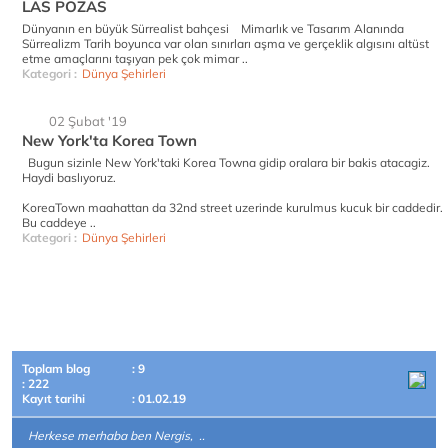
LAS POZAS
Dünyanın en büyük Sürrealist bahçesi Mimarlık ve Tasarım Alanında
Sürrealizm Tarih boyunca var olan sınırları aşma ve gerçeklik algısını altüst
etme amaçlarını taşıyan pek çok mimar ..
Kategori :
Dünya Şehirleri
02 Şubat '19
New York'ta Korea Town
Bugun sizinle New York'taki Korea Towna gidip oralara bir bakis atacagiz.
Haydi baslıyoruz.
KoreaTown maahattan da 32nd street uzerinde kurulmus kucuk bir caddedir.
Bu caddeye ..
Kategori :
Dünya Şehirleri
Toplam blog
: 9
: 222
Kayıt tarihi
: 01.02.19
Herkese merhaba ben Nergis, ..