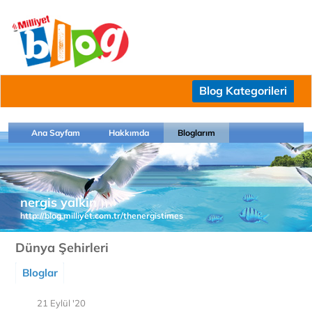
Blog Kategorileri
Ana Sayfam
Hakkımda
Bloglarım
nergis yalkin
http://blog.milliyet.com.tr/thenergistimes
Dünya Şehirleri
Bloglar
21 Eylül '20