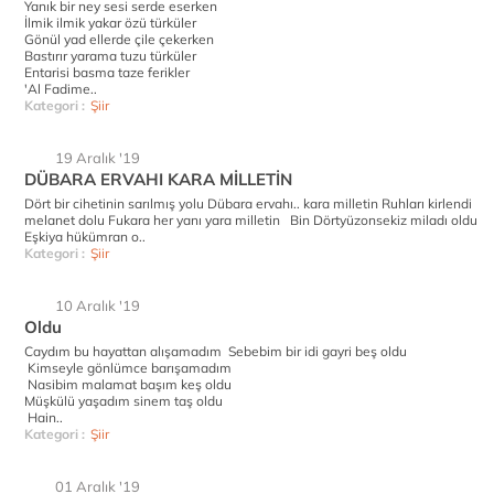
Yanık bir ney sesi serde eserken
İlmik ilmik yakar özü türküler
Gönül yad ellerde çile çekerken
Bastırır yarama tuzu türküler
Entarisi basma taze ferikler
'Al Fadime..
Kategori :
Şiir
19 Aralık '19
DÜBARA ERVAHI KARA MİLLETİN
Dört bir cihetinin sarılmış yolu Dübara ervahı.. kara milletin Ruhları kirlendi
melanet dolu Fukara her yanı yara milletin Bin Dörtyüzonsekiz miladı oldu
Eşkiya hükümran o..
Kategori :
Şiir
10 Aralık '19
Oldu
Caydım bu hayattan alışamadım Sebebim bir idi gayri beş oldu
Kimseyle gönlümce barışamadım
Nasibim malamat başım keş oldu
Müşkülü yaşadım sinem taş oldu
Hain..
Kategori :
Şiir
01 Aralık '19