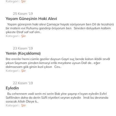
Kategori :
Şiir
25 Kasım '19
Yaşam Güneşinin Haki Alevi
Yaşam güneşinin haki alevi Çarnaçar hayatı sürüyorum ben Dil de tezahürü
bir matem evi Ruhumu gandırıp örüyorum ben Sineden doluydum kalbim
şikeste Etraf saf saf olm..
Kategori :
Şiir
23 Kasım '19
Yemin (Koçaklama)
Bre erenler hemi cümle gaziler duysun Gayri suç bende kalsın ikbâli zevâl
yıksın Saymam şimden kimseyi erlik meydane uysun Dal! de.. eğer
dalmazsam gök girsin kızıl çıksın Cev..
Kategori :
Şiir
22 Kasım '19
Eyledin
Bu cehennem vadi serin mi serin Bak yine şaşırıp n'isyan eyledin Esfel
Safilinden daha da derin Süfli niyetleri seyran eyledin İmdi bu devranda
soracak Allah Öteye k..
Kategori :
Şiir