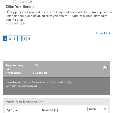
20 Kasım '19
Zilim Yok Benim
Üfleyip irşad et yönlendir beni, Irmak kıyısında dinlendir beni, Anlatıp cihana
ünlendir beni, Çalın davulları zilim yok benim. Okudum allame olamadım
ben, Pir olup ..
Kategori :
Şiir
Sonraki
1
2
3
4
5
6
Toplam blog
: 58
: 49
Kayıt tarihi
: 21.08.19
Emekliyim.. Şiir, edebiyat ve güzel sanatlara ilgi
ve alaka duymaktayım. ..
Yazdığım Kategoriler
Şiir (57)
Deneme (1)