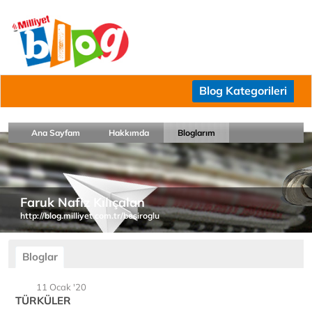
Blog Kategorileri
Ana Sayfam
Hakkımda
Bloglarım
Faruk Nafiz Kılıçalan
http://blog.milliyet.com.tr/besiroglu
Bloglar
11 Ocak '20
TÜRKÜLER