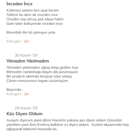
İnceden İnce
Küllenen yaramı kim açar benim
Tüllenir bu dem de inceden ince
Ümidim zay olmuş pek nâçar halim
Gam tüter bahçemde inceden ince
Bismillah ille hû çıkmışım yola
..
Kategori :
Şiir
30 Kasım '19
Yılmadım Yıkılmadım
Yılmadım yıkılmadım uğraş telaş geldim hep
Bilmedim nankörlüğü başım dik yürümüşüm
Bir sevda ki aklımda herşeye odur sebep
Çileler manzumesi hayatı sürümüşüm
Başımda ..
Kategori :
Şiir
26 Kasım '19
Küs Diyen Oldum
Asayım diyorum paslı dilimi Hasretin yüküne pes diyen oldum Görestim
yürekten yaslı İlimi Kırılmış kalbime es diyen oldum Gurbet akşamında hep
ağlayarak Matemli hazanda ka..