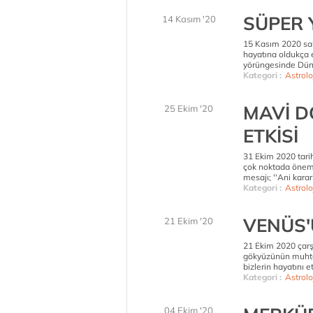
SÜPER Y
14 Kasım '20
15 Kasım 2020 sab
hayatına oldukça e
yörüngesinde Düny
Kategori :
Astrolo
MAVİ D
25 Ekim '20
ETKİSİ
31 Ekim 2020 tari
çok noktada önemli
mesajı; ''Ani karar
Kategori :
Astrolo
VENÜS'
21 Ekim '20
21 Ekim 2020 çarş
gökyüzünün muhteş
bizlerin hayatını e
Kategori :
Astrolo
04 Ekim '20