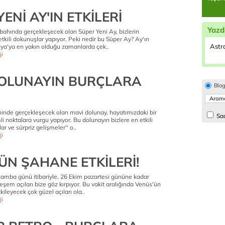
ENİ AY'IN ETKİLERİ
Yazd
ahında gerçekleşecek olan Süper Yeni Ay, bizlerin
tkili dokunuşlar yapıyor. Peki nedir bu Süper Ay? Ay'ın
Astro
a'ya en yakın olduğu zamanlarda çek..
ji
OLUNAYIN BURÇLARA
Blo
hinde gerçekleşecek olan mavi dolunay, hayatımızdaki bir
Sad
 noktalara vurgu yapıyor. Bu dolunayın bizlere en etkili
lar ve sürpriz gelişmeler'' o..
ji
ÜN ŞAHANE ETKİLERİ!
amba günü itibariyle, 26 Ekim pazartesi gününe kadar
em açıları bize göz kırpıyor. Bu vakit aralığında Venüs'ün
tkileyecek çok güzel açıları ola..
ji