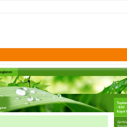
loglarım
Topla
: 820
yesi
Kayıt 
Spritü
Yaşam 