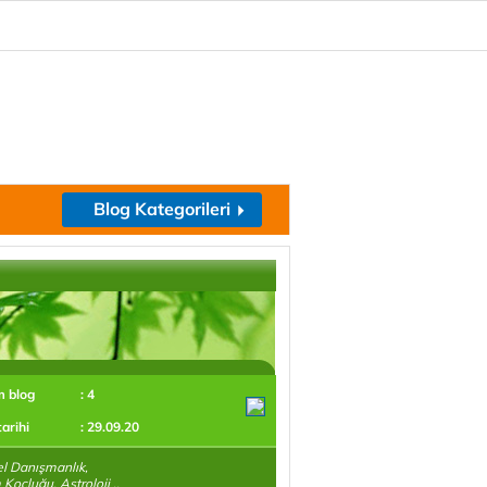
Blog Kategorileri
m blog
: 4
tarihi
: 29.09.20
el Danışmanlık,
Koçluğu, Astroloji ..