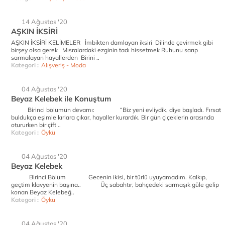
14 Ağustos '20
AŞKIN İKSİRİ
AŞKIN İKSİRİ KELİMELER İmbikten damlayan iksiri Dilinde çevirmek gibi
birşey olsa gerek Mısralardaki ezginin tadı hissetmek Ruhunu sarıp
sarmalayan hayallerden Birini ..
Kategori :
Alışveriş - Moda
04 Ağustos '20
Beyaz Kelebek ile Konuştum
Birinci bölümün devamı: “Biz yeni evliydik, diye başladı. Fırsat
buldukça eşimle kırlara çıkar, hayaller kurardık. Bir gün çiçeklerin arasında
otururken bir çift ..
Kategori :
Öykü
04 Ağustos '20
Beyaz Kelebek
Birinci Bölüm Gecenin ikisi, bir türlü uyuyamadım. Kalkıp,
geçtim klavyenin başına.. Üç sabahtır, bahçedeki sarmaşık güle gelip
konan Beyaz Kelebeğ..
Kategori :
Öykü
04 Ağustos '20