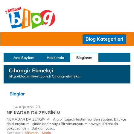
Blog Kategorileri
Ana Sayfam
Hakkımda
Bloglarım
Cihangir Ekmekçi
http://blog.milliyet.com.tr/cihangirekmekci
Bloglar
14 Ağustos '20
NE KADAR DA ZENGİNİM
NE KADAR DA ZENGİNİM Ala bir toprak testim var Ben yaptım. Bittikçe
dolduruyorum. İçinde deniz suyu Bir savuruyorum havaya, Kalanı da
gökyüzünden.. Balıklar, yosu..
Kategori :
Alışveriş - Moda