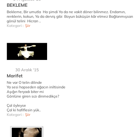
BEKLEME
Bekleme, Bir umutla Ha şimdi Ya da ne vakit döner bilinmez. Endamın,
renklerin, kokun, Ya da derviş gibi Boyun büküşün kâr etmez Bağlanmışsan
gönül telini Hicran ..
Kategori :
Şiir
30 Aralık '15
Marifet
Ne var O telin dilinde
Ya sesi hapseden ağacın iniltisinde
Aşığın feryadı biter mi
Gönlüne giren sızı dinmedikçe?
Çal öyleyse
Çal ki hafiflesin yük..
Kategori :
Şiir