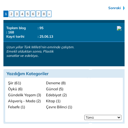
Sonraki
1
2
3
4
5
6
7
8
»
Toplam blog
: 95
: 168
Kayıt tarihi
: 25.06.13
Uzun yıllar Türk Milleti'nin emrinde çalıştım.
Emekli olduktan sonra, Plastik
sanatlar ve edebiya..
Yazdığım Kategoriler
Şiir (61)
Deneme (8)
Öykü (6)
Güncel (5)
Gündelik Yaşam (3)
Edebiyat (2)
Alışveriş - Moda (2)
Kitap (1)
Felsefe (1)
Çevre Bilinci (1)