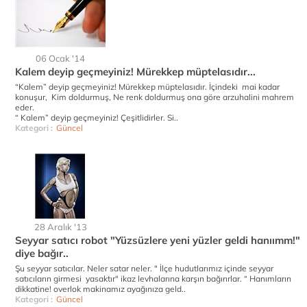
06 Ocak '14
Kalem deyip geçmeyiniz! Mürekkep müptelasıdır...
“Kalem” deyip geçmeyiniz! Mürekkep müptelasıdır. İçindeki mai kadar
konuşur, Kim doldurmuş, Ne renk doldurmuş ona göre arzuhalini mahrem
eder.
“ Kalem” deyip geçmeyiniz! Çeşitlidirler. Si..
Kategori :
Güncel
28 Aralık '13
Seyyar satıcı robot "Yüzsüzlere yeni yüzler geldi hanıımm!"
diye bağır..
Şu seyyar satıcılar. Neler satar neler. " İlçe hudutlarımız içinde seyyar
satıcıların girmesi yasaktır" ikaz levhalarına karşın bağırırlar. “ Hanımların
dikkatine! overlok makinamız ayağınıza geld..
Kategori :
Güncel