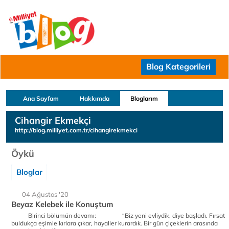
Blog Kategorileri
Ana Sayfam
Hakkımda
Bloglarım
Cihangir Ekmekçi
http://blog.milliyet.com.tr/cihangirekmekci
Öykü
Bloglar
04 Ağustos '20
Beyaz Kelebek ile Konuştum
Birinci bölümün devamı: “Biz yeni evliydik, diye başladı. Fırsat
buldukça eşimle kırlara çıkar, hayaller kurardık. Bir gün çiçeklerin arasında