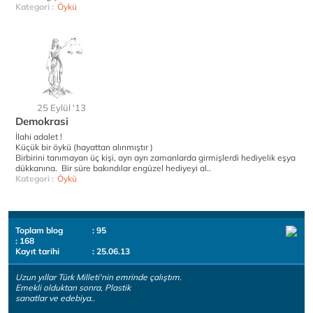
Kategori :
Öykü
25 Eylül '13
Demokrasi
İlahi adalet !
Küçük bir öykü (hayattan alınmıştır )
Birbirini tanımayan üç kişi, ayrı ayrı zamanlarda girmişlerdi hediyelik eşya
dükkanına. Bir süre bakındılar engüzel hediyeyi al..
Kategori :
Öykü
Toplam blog
: 95
: 168
Kayıt tarihi
: 25.06.13
Uzun yıllar Türk Milleti'nin emrinde çalıştım.
Emekli olduktan sonra, Plastik
sanatlar ve edebiya..