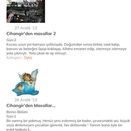
27 Aralık '13
Cihangir'den masallar 2
Gün:2
Kocası uzun yol kamyon şoförüydü. Doğumdan sonra birkaç saat kalıp,
karısını ve bebeğini öpüp koklayıp, Allaha emanet edip, istemeye istemeye
yola çıkmıştı. Yola çıkalı iki ay olmuşt..
Kategori :
Öykü
26 Aralık '13
Cihangir'den Masallar...
Birinci Bölüm
Gün:1
Bir varmış bir yokmuş. Henüz yeni evlenmiş bir kadın, çevresindeki asi, büyük
sözü dinlemeyen çocukları görerek, her defasında “ Tanrım bana öyle bir
evlat bağışla k..