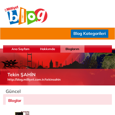
Blog Kategorileri
Ana Sayfam
Hakkımda
Bloglarım
Tekin ŞAHİN
http://blog.milliyet.com.tr/tekinsahin
Güncel
Bloglar