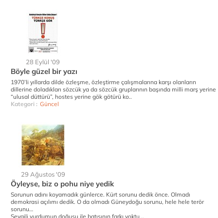
28 Eylül '09
Böyle güzel bir yazı
1970’li yıllarda dilde özleşme, özleştirme çalışmalarına karşı olanların
dillerine doladıkları sözcük ya da sözcük gruplarının başında milli marş yerine
“ulusal düttürü”, hostes yerine gök götürü ko..
Kategori :
Güncel
29 Ağustos '09
Öyleyse, biz o pohu niye yedik
Sorunun adını koyamadık günlerce. Kürt sorunu dedik önce. Olmadı
demokrasi açılımı dedik. O da olmadı Güneydoğu sorunu, hele hele terör
sorunu…
Sevgili yurdumun doğusu ile batısının farkı yoktu ..