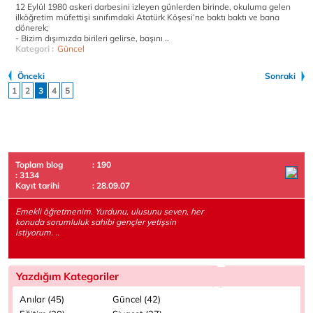
12 Eylül 1980 askeri darbesini izleyen günlerden birinde, okuluma gelen
ilköğretim müfettişi sınıfımdaki Atatürk Köşesi’ne baktı baktı ve bana
dönerek;
- Bizim dışımızda birileri gelirse, başını ..
Kategori :
Güncel
Önceki
Sonraki
1
2
3
4
5
Toplam blog
: 190
: 3134
Kayıt tarihi
: 28.09.07
Emekli öğretmenim. Yurdunu, ulusunu seven, her
konuda sorumluluk sahibi gençler yetişsin
istiyorum. ..
Yazdığım Kategoriler
Anılar (45)
Güncel (42)