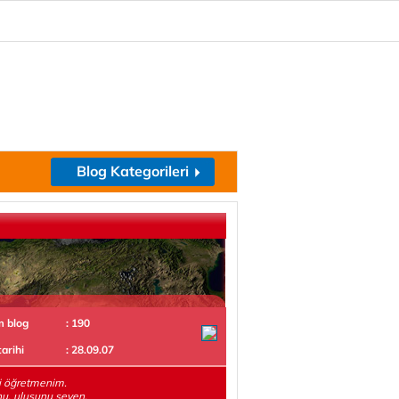
Blog Kategorileri
m blog
: 190
tarihi
: 28.09.07
i öğretmenim.
u, ulusunu seven,