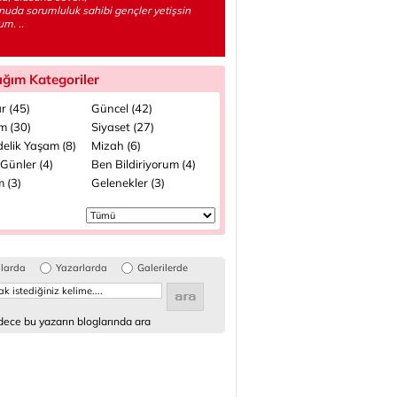
nuda sorumluluk sahibi gençler yetişsin
um. ..
ığım Kategoriler
r (45)
Güncel (42)
m (30)
Siyaset (27)
elik Yaşam (8)
Mizah (6)
Günler (4)
Ben Bildiriyorum (4)
 (3)
Gelenekler (3)
glarda
Yazarlarda
Galerilerde
ece bu yazarın bloglarında ara