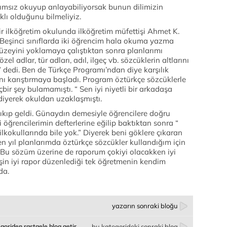
dımsız okuyup anlayabiliyorsak bunun dilimizin
klı olduğunu bilmeliyiz.
r ilköğretim okulunda ilköğretim müfettişi Ahmet K.
. Beşinci sınıflarda iki öğrencim hala okuma yazma
üzeyini yoklamaya çalıştıktan sonra planlarımı
el adlar, tür adları, adıl, ilgeç vb. sözcüklerin altlarını
 dedi. Ben de Türkçe Programı’ndan diye karşılık
ını karıştırmaya başladı. Program öztürkçe sözcüklerle
çbir şey bulamamıştı. “ Sen iyi niyetli bir arkadaşa
diyerek okuldan uzaklaşmıştı.
 çıkıp geldi. Günaydın demesiyle öğrencilere doğru
 öğrencilerimin defterlerine eğilip baktıktan sonra “
lkokullarında bile yok.” Diyerek beni göklere çıkaran
 yıl planlarımda öztürkçe sözcükler kullandığım için
. Bu sözüm üzerine de raporum çokiyi olacakken iyi
işin iyi rapor düzenlediği tek öğretmenin kendim
da.
yazarın sonraki bloğu
goriden rastgele blog getir
bu kategorideki sonraki blog