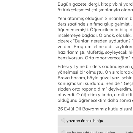
Bugün gazete, dergi, kitap vb.ni yar
öztürkçeleşmesi çalışmalarıyla olana
Yeni atanmış olduğum Sincanlı’nın bi
ders saatinde sınıfıma çıkıp gelmişti
öğrenememişti. Öğrencileimin bilgi d
incelemeye başladı. Olanak, olasılık, öz
çizerek “Bunları nereden uydurdun? ”
verdim. Programı eline aldı, sayfalar
hazırlanmıştı. Müfettiş, söyleyecek hi
benziyorsun. Orta rapor vereceğim.” 
Ertesi yıl yine bir ders saatindeyken
yönelmesi bir olmuştu. Ön sıralardaki
Brova hocam, böyle güzel yazı şehir i
konuşmasını sürdürdü. Ben de “ Geçen
sizden orta rapor aldım” deyiverdim
oluverdi. O öğretim yılında, o müfett
olduğunu öğrenecektim daha sonra 
26 Eylül Dil Bayramımız kutlu olsun!
yazarın önceki bloğu
bu kategorideki önceki blog
kate