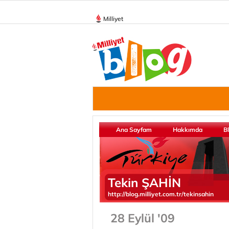
Milliyet
Ana Sayfam
Hakkımda
B
Tekin ŞAHİN
http://blog.milliyet.com.tr/tekinsahin
28 Eylül '09