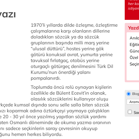
her ko
istiyor
yazı
1970’li yıllarda dilde özleşme, özleştirme
Yazd
çalışmalarına karşı olanların dillerine
doladıkları sözcük ya da sözcük
Anıla
gruplarının başında milli marş yerine
Eğiti
“ulusal düttürü”, hostes yerine gök
Günd
götürü konuksal avrat, yumurta yerine
Özel 
tavuksal fırlatgaç, otobüs yerine
Seçim
oturgaçlı götürgeç denilmesini Türk Dil
Kurumu’nun önerdiği yalanı
pompalanırdı.
Toplumda öncü rolü oynayan kişilerin
özellikle de Bülent Ecevit’in olanak,
Blo
olasılık sözcüklerini kullanıyor oluşu
ürkçede kumsal dışında sonu selle salla biten sözcük
ımızı koparmak adına öztürkçeyi yaymaya çalıştıkları
Sad
e 20 - 30 yıl önce yazılmış yapıtları sözlük yardımı
aten Osmanlı döneminde de okuma yazma oranının
nı sadece seçkinlerin saray çevresinin okuyup
uğunu hemen herkes biliyordu.