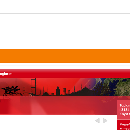
loglarım
Topla
: 3134
Kayıt 
Emekl
Yurdun