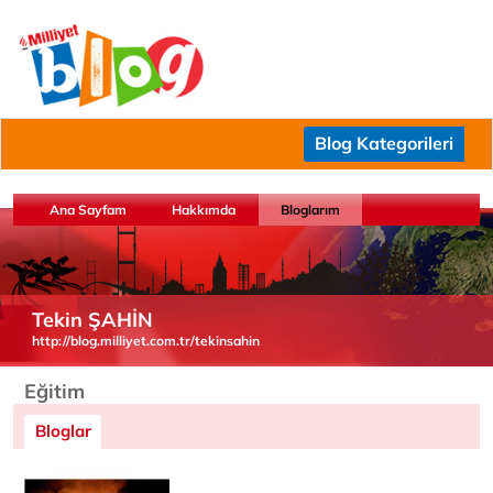
Blog Kategorileri
Ana Sayfam
Hakkımda
Bloglarım
Tekin ŞAHİN
http://blog.milliyet.com.tr/tekinsahin
Eğitim
Bloglar