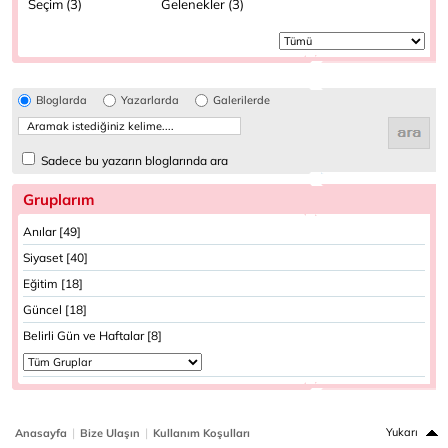
Seçim (3)
Gelenekler (3)
Bloglarda
Yazarlarda
Galerilerde
Sadece bu yazarın bloglarında ara
Gruplarım
Anılar [49]
Siyaset [40]
Eğitim [18]
Güncel [18]
Belirli Gün ve Haftalar [8]
|
|
Yukarı
Anasayfa
Bize Ulaşın
Kullanım Koşulları