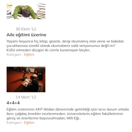
30 Ekim '12
Aile eğitimi üzerine
Yaşamı boyunca hiç kitap, gazete, dergi okumamış olan anne ve babalar;
çocuklarınıza sürekli olarak okumalarını salık veriyorsunuz değil mi?
Küfür etmeden düzgün iki cümle kuramayan beyler..
Kategori :
Eğitim
14 Mart '12
4+4+4
Eğitim sisteminin AKP iktidarı döneminde getirildiği içler acısı durum ortada
iken; çağdaş örnekler incelenmeden, üniversitelerin eğitim fakültelerinin
görüş ve önerilerine başvurulmadan, Milli Eği..
Kategori :
Eğitim