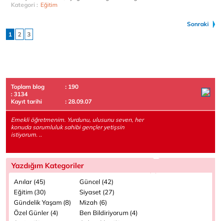
Kategori :
Eğitim
Sonraki
1
2
3
Toplam blog
: 190
: 3134
Kayıt tarihi
: 28.09.07
Emekli öğretmenim. Yurdunu, ulusunu seven, her
konuda sorumluluk sahibi gençler yetişsin
istiyorum. ..
Yazdığım Kategoriler
Anılar (45)
Güncel (42)
Eğitim (30)
Siyaset (27)
Gündelik Yaşam (8)
Mizah (6)
Özel Günler (4)
Ben Bildiriyorum (4)