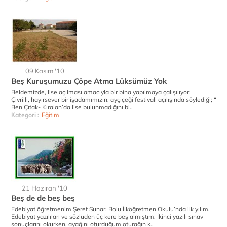
09 Kasım '10
Beş Kuruşumuzu Çöpe Atma Lüksümüz Yok
Beldemizde, lise açılması amacıyla bir bina yapılmaya çalışılıyor.
Çivrilli, hayırsever bir işadamımızın, ayçiçeği festivali açılışında söylediği; “
Ben Çıtak- Kıralan’da lise bulunmadığını bi..
Kategori :
Eğitim
21 Haziran '10
Beş de de beş beş
Edebiyat öğretmenim Şeref Sunar. Bolu İlköğretmen Okulu’nda ilk yılım.
Edebiyat yazılıları ve sözlüden üç kere beş almıştım. İkinci yazılı sınav
sonuçlarını okurken, ayağını oturduğum oturağın k..