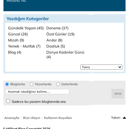
mezunu, ha..
Yazdığım Kategoriler
Gündelik Yaşam (45)
Deneme (37)
Güncel (26)
Özel Günler (19)
Mizah (9)
Anılar (8)
Yemek - Mutfak (7)
Dostluk (5)
Blog (4)
Dünya Kadınlar Günü
(4)
Bloglarda
Yazarlarda
Galerilerde
Sadece bu yazarın bloglarında ara
|
|
Yukarı
Anasayfa
Bize Ulaşın
Kullanım Koşulları
© Milliyet Blog Copyright 2026