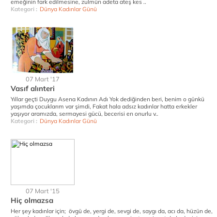
emeğinin fark edilmesine, zulmün adeta ateş kes ..
Kategori :
Dünya Kadınlar Günü
07 Mart '17
Vasıf alınteri
Yıllar geçti Duygu Asena Kadının Adı Yok dediğinden beri, benim o günkü
yaşımda çocuklarım var şimdi, Fakat hala adsız kadınlar hatta erkekler
yaşıyor aramızda, sermayesi gücü, becerisi en onurlu v..
Kategori :
Dünya Kadınlar Günü
07 Mart '15
Hiç olmazsa
Her şey kadınlar için; övgü de, yergi de, sevgi de, saygı da, acı da, hüzün de,