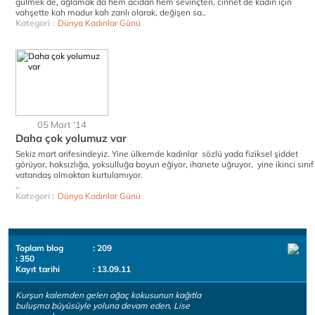
gülmek de, ağlamak da hem acıdan hem sevinçten, cinnet de kadın için
vahşette kah madur kah zanlı olarak, değişen sa..
Kategori :
Dünya Kadınlar Günü
05 Mart '14
Daha çok yolumuz var
Sekiz mart arifesindeyiz. Yine ülkemde kadınlar sözlü yada fiziksel şiddet
görüyor, haksızlığa, yoksulluğa boyun eğiyor, ihanete uğruyor, yine ikinci sınıf
vatandaş olmaktan kurtulamıyor.
..
Kategori :
Dünya Kadınlar Günü
Toplam blog
: 209
: 350
Kayıt tarihi
: 13.09.11
Kurşun kalemden gelen ağaç kokusunun kağıtla
buluşma büyüsüyle yoluna devam eden, Lise